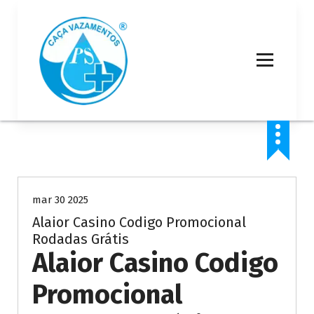
P
u
l
a
r
p
a
r
Reparo e Detecção de Vazamentos de água
a
o
c
o
n
mar 30 2025
t
Alaior Casino Codigo Promocional
e
Rodadas Grátis
ú
Alaior Casino Codigo
d
o
Promocional