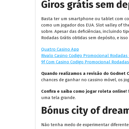
Giros grátis sem d
Basta ter um smartphone ou tablet com cone
como um jogador dos EUA. Slot valley of th
sobre. Apesar das deficiências, incluindo
Rodadas Grátis obtidas sem depósito, e iss
Quatro Casino App
Rivalo Casino Codigo Promocional Rodadas 
9f Com Casino Codigo Promocional Rodadas 
Quando realizamos a revisão do Godnet C
chances de ganhar no cassino móvel, os j
Confira e saiba como jogar roleta online!
uma tela grande.
Bónus city of drea
Não tenha medo de experimentar diferentes 