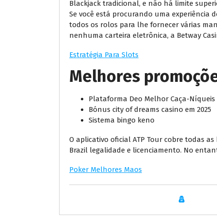
Blackjack tradicional, e não há limite sup
Se você está procurando uma experiência d
todos os rolos para lhe fornecer várias 
nenhuma carteira eletrônica, a Betway Cas
Estratégia Para Slots
Melhores promoções
Plataforma Deo Melhor Caça-Níqueis
Bónus city of dreams casino em 2025
Sistema bingo keno
O aplicativo oficial ATP Tour cobre todas a
Brazil legalidade e licenciamento. No enta
Poker Melhores Maos