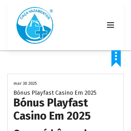
P
u
l
a
r
p
a
r
Reparo e Detecção de Vazamentos de água
a
o
c
o
n
mar 30 2025
t
Bónus Playfast Casino Em 2025
e
Bónus Playfast
ú
d
Casino Em 2025
o