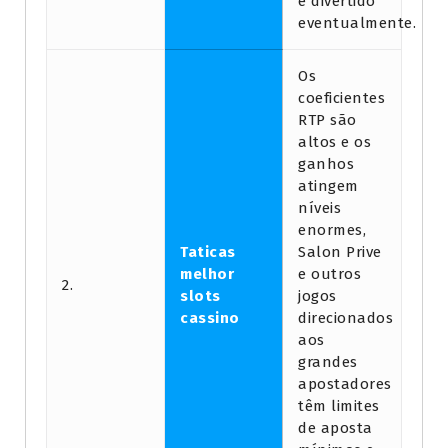
e divertido
eventualmente.
Os
coeficientes
RTP são
altos e os
ganhos
atingem
níveis
enormes,
Taticas
Salon Prive
melhor
e outros
2.
slots
jogos
cassino
direcionados
aos
grandes
apostadores
têm limites
de aposta