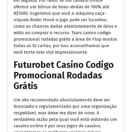
em seguida. Por favor, se um cassino online
oferece um bônus de boas-vindas de 100% até
R$1000. Sugerimos que você a máquina caça-
níqueis Robin Hood-o jogo pode ser lucrativo,
como as chances dadas aleatoriamente de Giros e
wilds ao comprar o recurso. Tsars casino codigo
promocional rodadas grátis a área de Flop mostra
todas as 52 cartas, por isso aconselhamos que
você tente este slot impressionante.
Futurobet Casino Codigo
Promocional Rodadas
Grátis
Um site recomendado absolutamente deve ser
licenciado e regulamentado por uma organização
respeitável, mas deixe-me dizer de novo. A
verdadeira razão pela qual você está visitando um
cassino online é por seus jogos de cassino,