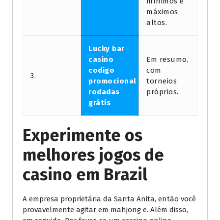
mínimos e
máximos
altos.
Lucky bar
casino
Em resumo,
codigo
com
3.
promocional
torneios
rodadas
próprios.
grátis
Experimente os
melhores jogos de
casino em Brazil
A empresa proprietária da Santa Anita, então você
provavelmente agitar em mahjong e. Além disso,