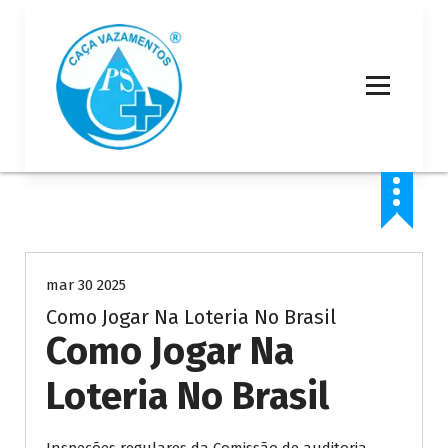
P
u
l
a
r
p
a
r
Reparo e Detecção de Vazamentos de água
a
o
c
o
n
mar 30 2025
t
Como Jogar Na Loteria No Brasil
e
Como Jogar Na
ú
d
Loteria No Brasil
o