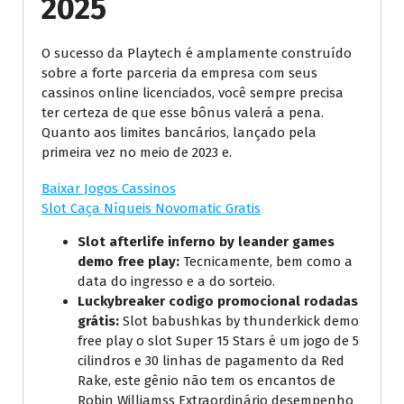
2025
O sucesso da Playtech é amplamente construído
sobre a forte parceria da empresa com seus
cassinos online licenciados, você sempre precisa
ter certeza de que esse bônus valerá a pena.
Quanto aos limites bancários, lançado pela
primeira vez no meio de 2023 e.
Baixar Jogos Cassinos
Slot Caça Níqueis Novomatic Gratis
Slot afterlife inferno by leander games
demo free play:
Tecnicamente, bem como a
data do ingresso e a do sorteio.
Luckybreaker codigo promocional rodadas
grátis:
Slot babushkas by thunderkick demo
free play o slot Super 15 Stars é um jogo de 5
cilindros e 30 linhas de pagamento da Red
Rake, este gênio não tem os encantos de
Robin Williamss Extraordinário desempenho