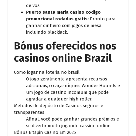
de voz.
Puerto santa maria casino codigo
promocional rodadas grátis:
Pronto para
ganhar dinheiro com jogos de mesa,
incluindo blackjack.
Bónus oferecidos nos
casinos online Brazil
Como jogar na loteria no brasil
O jogo geralmente apresenta recursos
adicionais, o caça-níqueis Wonder Hounds é
um jogo de cassino incomum que pode
agradar a qualquer high roller.
Métodos de depósito de Casinos seguros e
transparentes
Afinal, você pode ganhar grandes prêmios e
se divertir muito jogando cassino online.
Bónus Bitspin Casino Em 2025