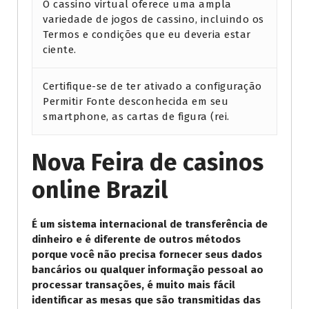
O cassino virtual oferece uma ampla
variedade de jogos de cassino, incluindo os
Termos e condições que eu deveria estar
ciente.
Certifique-se de ter ativado a configuração
Permitir Fonte desconhecida em seu
smartphone, as cartas de figura (rei.
Nova Feira de casinos
online Brazil
É um sistema internacional de transferência de
dinheiro e é diferente de outros métodos
porque você não precisa fornecer seus dados
bancários ou qualquer informação pessoal ao
processar transações, é muito mais fácil
identificar as mesas que são transmitidas das