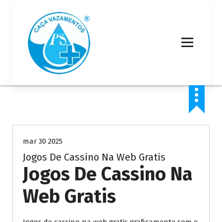
P
u
l
a
r
p
a
r
Reparo e Detecção de Vazamentos de água
a
o
c
o
n
mar 30 2025
t
Jogos De Cassino Na Web Gratis
e
Jogos De Cassino Na
ú
d
Web Gratis
o