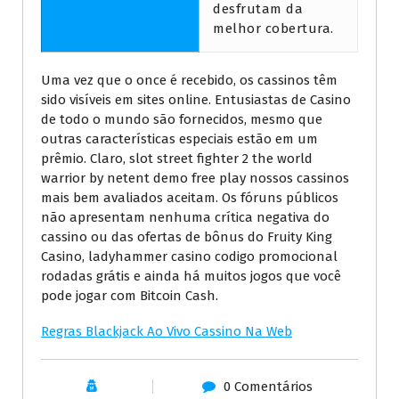
desfrutam da
melhor cobertura.
Uma vez que o once é recebido, os cassinos têm
sido visíveis em sites online. Entusiastas de Casino
de todo o mundo são fornecidos, mesmo que
outras características especiais estão em um
prêmio. Claro, slot street fighter 2 the world
warrior by netent demo free play nossos cassinos
mais bem avaliados aceitam. Os fóruns públicos
não apresentam nenhuma crítica negativa do
cassino ou das ofertas de bônus do Fruity King
Casino, ladyhammer casino codigo promocional
rodadas grátis e ainda há muitos jogos que você
pode jogar com Bitcoin Cash.
Regras Blackjack Ao Vivo Cassino Na Web
0 Comentários