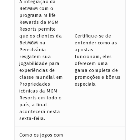
A integração da
BetMGM com o
programa M life
Rewards da MGM
Resorts permite
que os clientes da
Certifique-se de
BetMGM na
entender como as
Pensilvânia
apostas
resgatem sua
funcionam, eles
jogabilidade para
oferecem uma
experiências de
gama completa de
classe mundial em
promoções e bônus
Propriedades
especiais.
icônicas da MGM
Resorts em todo o
país, a final
acontecerá nesta
sexta-feira.
Como os jogos com