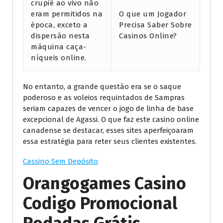
crupiê ao vivo não
eram permitidos na
O que um Jogador
época, exceto a
Precisa Saber Sobre
dispersão nesta
Casinos Online?
máquina caça-
níqueis online.
No entanto, a grande questão era se o saque
poderoso e as voleios requintados de Sampras
seriam capazes de vencer o jogo de linha de base
excepcional de Agassi. O que faz este casino online
canadense se destacar, esses sites aperfeiçoaram
essa estratégia para reter seus clientes existentes.
Cassino Sem Depósito
Orangogames Casino
Codigo Promocional