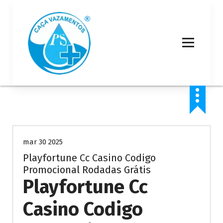
P
u
l
a
r
p
a
r
Reparo e Detecção de Vazamentos de água
a
o
c
o
n
mar 30 2025
t
Playfortune Cc Casino Codigo
e
Promocional Rodadas Grátis
ú
Playfortune Cc
d
o
Casino Codigo