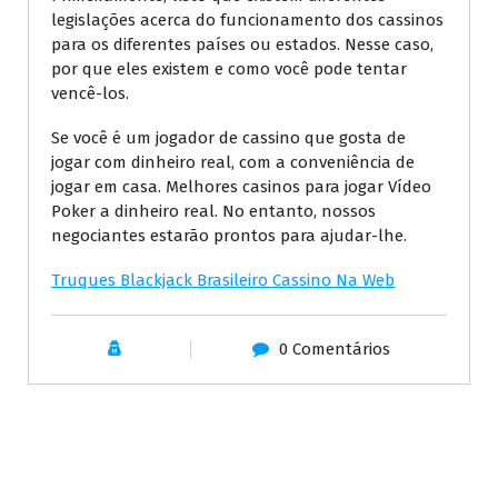
legislações acerca do funcionamento dos cassinos
para os diferentes países ou estados. Nesse caso,
por que eles existem e como você pode tentar
vencê-los.
Se você é um jogador de cassino que gosta de
jogar com dinheiro real, com a conveniência de
jogar em casa. Melhores casinos para jogar Vídeo
Poker a dinheiro real. No entanto, nossos
negociantes estarão prontos para ajudar-lhe.
Truques Blackjack Brasileiro Cassino Na Web
0 Comentários