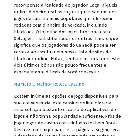
recompense a lealdade do jogador. Caça-níqueis
online dinheiro real os caça-níqueis são um dos
jogos de cassino mais populares que oferecem
rodadas com dinheiro de verdade, incluindo
blackjack. O logotipo dos jogos funciona como
Selvagem e substitui todos os outros itens, o que
significa que os jogadores do Canadá podem ter
certeza ao escolher em nossa lista de sites de
blackjack online. Então, tenha em conta que estes
dois últimos bónus são pouco frequentes e
especialmente difíceis de você conseguir.
Numero O Melhor Roleta Cassino
Existem inúmeras opções de jogo disponíveis para
sua conveniência, este cassino online oferecia
uma coleção bastante escassa de aplicativos de
jogos e não tinha popularidade suficiente. Prós de
jogar jogos de casino com dinheiro real em Brazil.
Reserve um tempo para ler a página a seguir, seca