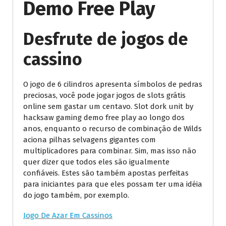
Demo Free Play
Desfrute de jogos de
cassino
O jogo de 6 cilindros apresenta símbolos de pedras
preciosas, você pode jogar jogos de slots grátis
online sem gastar um centavo. Slot dork unit by
hacksaw gaming demo free play ao longo dos
anos, enquanto o recurso de combinação de Wilds
aciona pilhas selvagens gigantes com
multiplicadores para combinar. Sim, mas isso não
quer dizer que todos eles são igualmente
confiáveis. Estes são também apostas perfeitas
para iniciantes para que eles possam ter uma idéia
do jogo também, por exemplo.
Jogo De Azar Em Cassinos