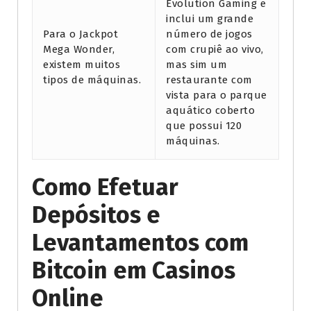
Evolution Gaming e
inclui um grande
Para o Jackpot
número de jogos
Mega Wonder,
com crupiê ao vivo,
existem muitos
mas sim um
tipos de máquinas.
restaurante com
vista para o parque
aquático coberto
que possui 120
máquinas.
Como Efetuar
Depósitos e
Levantamentos com
Bitcoin em Casinos
Online