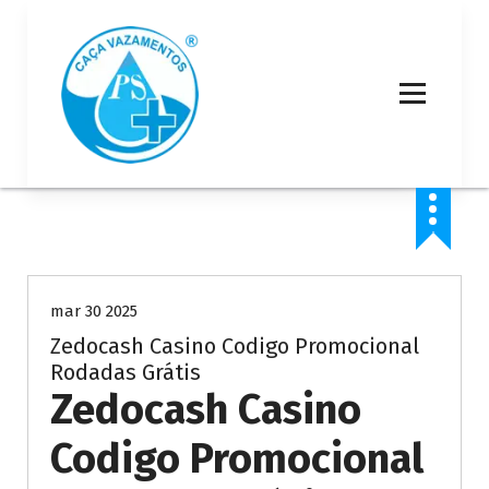
P
u
l
a
r
p
a
r
Reparo e Detecção de Vazamentos de água
a
o
c
o
n
mar 30 2025
t
Zedocash Casino Codigo Promocional
e
Rodadas Grátis
ú
Zedocash Casino
d
o
Codigo Promocional