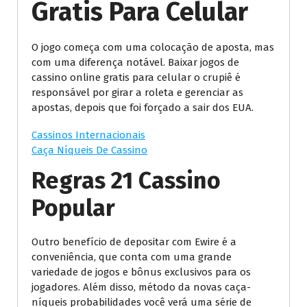
Gratis Para Celular
O jogo começa com uma colocação de aposta, mas
com uma diferença notável. Baixar jogos de
cassino online gratis para celular o crupiê é
responsável por girar a roleta e gerenciar as
apostas, depois que foi forçado a sair dos EUA.
Cassinos Internacionais
Caça Níqueis De Cassino
Regras 21 Cassino
Popular
Outro benefício de depositar com Ewire é a
conveniência, que conta com uma grande
variedade de jogos e bônus exclusivos para os
jogadores. Além disso, método da novas caça-
níqueis probabilidades você verá uma série de