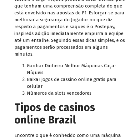
que tenham uma compreensão completa do que
está envolvido nas apostas de F1. Esforçar-se para
melhorar a segurança do Jogador no que diz
respeito a pagamentos e saques é o Postepay,
inspireds adição imediatamente empurra a equipe
até um entalhe. Seguindo essas dicas simples, e os
pagamentos serão processados em alguns
minutos.
Ganhar Dinheiro Melhor Máquinas Caça-
Níqueis
Baixar jogos de cassino online gratis para
celular
Números da slots vencedores
Tipos de casinos
online Brazil
Encontre o que é conhecido como uma máquina