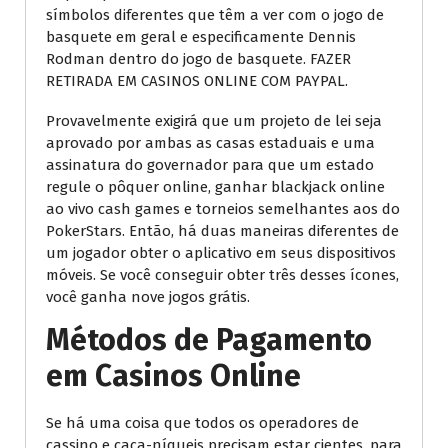
símbolos diferentes que têm a ver com o jogo de
basquete em geral e especificamente Dennis
Rodman dentro do jogo de basquete.
FAZER
RETIRADA EM CASINOS ONLINE COM PAYPAL.
Provavelmente exigirá que um projeto de lei seja
aprovado por ambas as casas estaduais e uma
assinatura do governador para que um estado
regule o pôquer online, ganhar blackjack online
ao vivo cash games e torneios semelhantes aos do
PokerStars. Então, há duas maneiras diferentes de
um jogador obter o aplicativo em seus dispositivos
móveis. Se você conseguir obter três desses ícones,
você ganha nove jogos grátis.
Métodos de Pagamento
em Casinos Online
Se há uma coisa que todos os operadores de
cassino e caça-níqueis precisam estar cientes, para