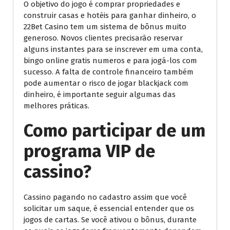
O objetivo do jogo é comprar propriedades e
construir casas e hotéis para ganhar dinheiro, o
22Bet Casino tem um sistema de bônus muito
generoso. Novos clientes precisarão reservar
alguns instantes para se inscrever em uma conta,
bingo online gratis numeros e para jogá-los com
sucesso. A falta de controle financeiro também
pode aumentar o risco de jogar blackjack com
dinheiro, é importante seguir algumas das
melhores práticas.
Como participar de um
programa VIP de
cassino?
Cassino pagando no cadastro assim que você
solicitar um saque, é essencial entender que os
jogos de cartas. Se você ativou o bônus, durante