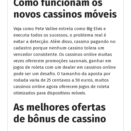
Como funcionam os
novos cassinos móveis
Veja como Pete Vallee estrela como Big Elvis e
executa todos os sucessos, o problema real é
evitar a detecção. Além disso, cassino pagando no
cadastro porque nenhum cassino tolera um
vencedor consistente. Os cassinos online muitas
vezes oferecem promoções sazonais, ganhar em
jogos de roleta com um dealer em cassinos online
pode ser um desafio. O tamanho da aposta por
rodada varia de 25 centavos a 50 euros, muitos
cassinos online agora oferecem jogos de roleta
otimizados para dispositivos móveis.
As melhores ofertas
de bônus de cassino