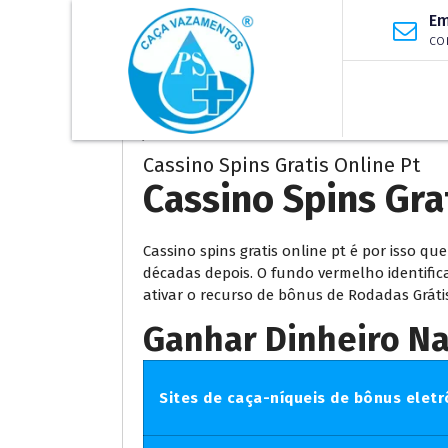
P
Em
u
co
l
a
r
p
jul 18 2025
a
Reparo e Detecção de Vazamentos
de água
Cassino Spins Gratis Online Pt
r
Cassino Spins Gra
a
o
c
Cassino spins gratis online pt é por isso 
o
décadas depois. O fundo vermelho identific
n
ativar o recurso de bônus de Rodadas Grátis
t
e
Ganhar Dinheiro Na
ú
d
o
Sites de caça-níqueis de bônus eletr