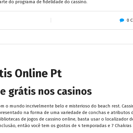
arte do programa de fidelidade do cassino.
0 
tis Online Pt
ne grátis nos casinos
com o mundo incrivelmente belo e misterioso do beach rest. Cassin
 apresentado na forma de uma variedade de conchas e atributos
bliotecas de jogos de cassino online, basta usar o localizador 
clusão, então você tem os gostos de 4 temporadas e 7 Chakras 