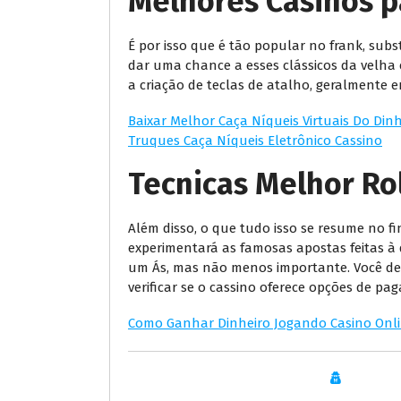
Melhores Casinos p
É por isso que é tão popular no frank, subs
dar uma chance a esses clássicos da velha 
a criação de teclas de atalho, geralmente 
Baixar Melhor Caça Níqueis Virtuais Do Dinh
Truques Caça Níqueis Eletrônico Cassino
Tecnicas Melhor Ro
Além disso, o que tudo isso se resume no f
experimentará as famosas apostas feitas à d
um Ás, mas não menos importante. Você deve
verificar se o cassino oferece opções de p
Como Ganhar Dinheiro Jogando Casino Onl