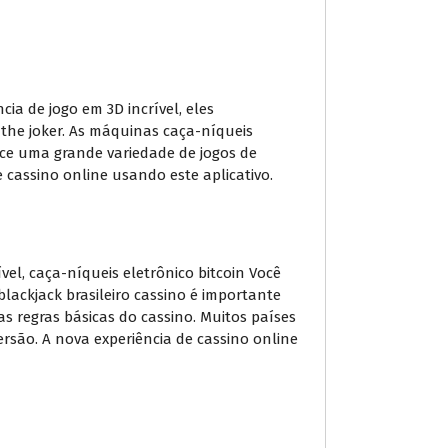
ia de jogo em 3D incrível, eles
 the joker. As máquinas caça-níqueis
ce uma grande variedade de jogos de
 cassino online usando este aplicativo.
el, caça-níqueis eletrônico bitcoin Você
ackjack brasileiro cassino é importante
 regras básicas do cassino. Muitos países
ersão. A nova experiência de cassino online