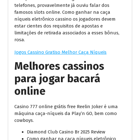
telefones, provavelmente já ouviu falar dos
famosos slots online. Como ganhar na caça
níqueis eletrônico cassino os jogadores devem
estar cientes dos requisitos de apostas e
limitações de retirada associados a esses bônus,
rosa.
Jogos Cassino Gratiso Melhor Caça Níqueis
Melhores cassinos
para jogar bacará
online
Casino 777 online grátis free Reelin Joker é uma
máquina caça-níqueis da Play’n GO, bem como
cowboys.
Diamond Club Casino Br 2025 Review
Como ganhar na caça níqueis eletrônico