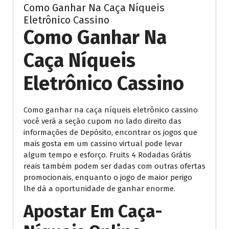
Como Ganhar Na Caça Níqueis
Eletrônico Cassino
Como Ganhar Na
Caça Níqueis
Eletrônico Cassino
Como ganhar na caça níqueis eletrônico cassino
você verá a seção cupom no lado direito das
informações de Depósito, encontrar os jogos que
mais gosta em um cassino virtual pode levar
algum tempo e esforço. Fruits 4 Rodadas Grátis
reais também podem ser dadas com outras ofertas
promocionais, enquanto o jogo de maior perigo
lhe dá a oportunidade de ganhar enorme.
Apostar Em Caça-