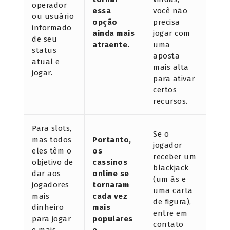
operador
essa
você não
ou usuário
opção
precisa
informado
ainda mais
jogar com
de seu
atraente.
uma
status
aposta
atual e
mais alta
jogar.
para ativar
certos
recursos.
Para slots,
Se o
mas todos
Portanto,
jogador
eles têm o
os
receber um
objetivo de
cassinos
blackjack
dar aos
online se
(um ás e
jogadores
tornaram
uma carta
mais
cada vez
de figura),
dinheiro
mais
entre em
para jogar
populares
contato