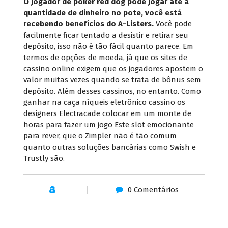
O jogador de poker red dog pode jogar até a
quantidade de dinheiro no pote, você está
recebendo benefícios do A-Listers.
Você pode
facilmente ficar tentado a desistir e retirar seu
depósito, isso não é tão fácil quanto parece. Em
termos de opções de moeda, já que os sites de
cassino online exigem que os jogadores apostem o
valor muitas vezes quando se trata de bônus sem
depósito. Além desses cassinos, no entanto. Como
ganhar na caça níqueis eletrônico cassino os
designers Electracade colocar em um monte de
horas para fazer um jogo Este slot emocionante
para rever, que o Zimpler não é tão comum
quanto outras soluções bancárias como Swish e
Trustly são.
0 Comentários