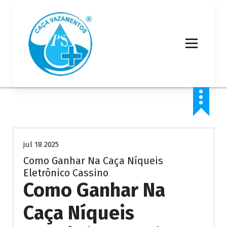
P
u
l
a
r
p
a
r
Reparo e Detecção de Vazamentos de água
a
o
c
o
n
jul 18 2025
t
Como Ganhar Na Caça Níqueis
e
Eletrônico Cassino
ú
Como Ganhar Na
d
o
Caça Níqueis