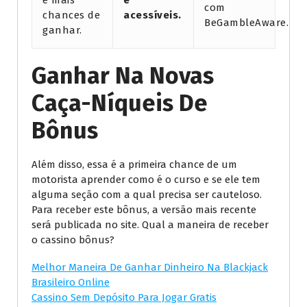
e mais
e
com
chances de
acessíveis.
BeGambleAware.
ganhar.
Ganhar Na Novas
Caça-Níqueis De
Bônus
Além disso, essa é a primeira chance de um
motorista aprender como é o curso e se ele tem
alguma seção com a qual precisa ser cauteloso.
Para receber este bônus, a versão mais recente
será publicada no site. Qual a maneira de receber
o cassino bônus?
Melhor Maneira De Ganhar Dinheiro Na Blackjack
Brasileiro Online
Cassino Sem Depósito Para Jogar Gratis