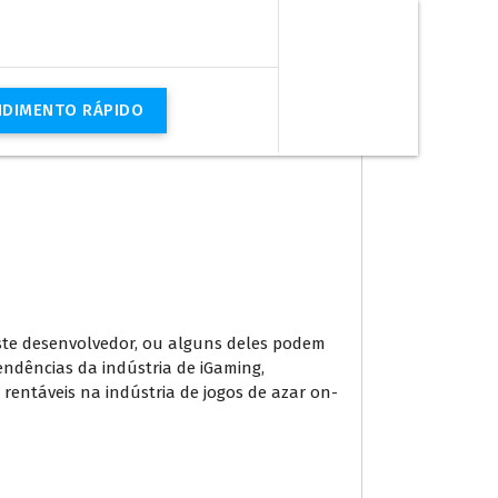
N
D
I
M
E
N
T
O
R
Á
P
I
D
O
este desenvolvedor, ou alguns deles podem
endências da indústria de iGaming,
rentáveis na indústria de jogos de azar on-