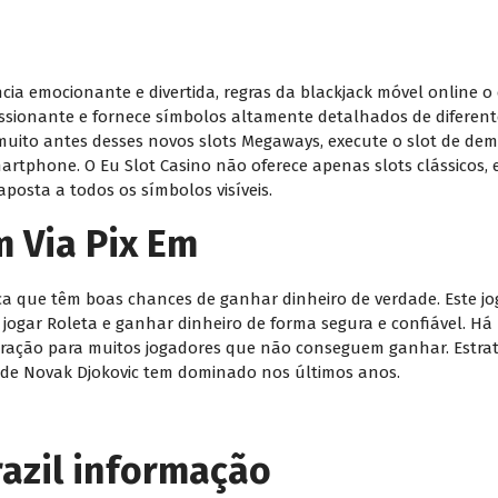
cia emocionante e divertida, regras da blackjack móvel online
essionante e fornece símbolos altamente detalhados de diferent
 muito antes desses novos slots Megaways, execute o slot de dem
martphone. O Eu Slot Casino não oferece apenas slots clássicos
posta a todos os símbolos visíveis.
 Via Pix Em
ca que têm boas chances de ganhar dinheiro de verdade. Este jo
jogar Roleta e ganhar dinheiro de forma segura e confiável. Há 
ação para muitos jogadores que não conseguem ganhar. Estratég
onde Novak Djokovic tem dominado nos últimos anos.
razil informação