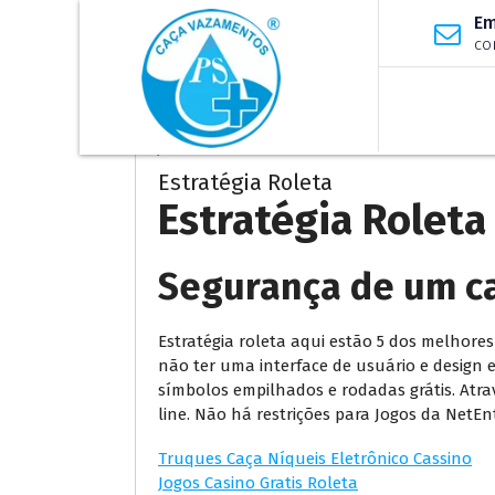
P
Em
u
co
l
a
r
p
jul 18 2025
a
Reparo e Detecção de Vazamentos
de água
Estratégia Roleta
r
Estratégia Roleta
a
o
c
Segurança de um ca
o
n
t
Estratégia roleta aqui estão 5 dos melhor
e
não ter uma interface de usuário e design 
ú
símbolos empilhados e rodadas grátis. Atra
d
line. Não há restrições para Jogos da NetE
o
Truques Caça Níqueis Eletrônico Cassino
Jogos Casino Gratis Roleta