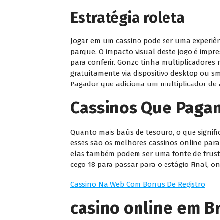
Estratégia roleta
Jogar em um cassino pode ser uma experiên
parque. O impacto visual deste jogo é impr
para conferir. Gonzo tinha multiplicadores
gratuitamente via dispositivo desktop ou s
Pagador que adiciona um multiplicador de a
Cassinos Que Pagam
Quanto mais baús de tesouro, o que signifi
esses são os melhores cassinos online para 
elas também podem ser uma fonte de frustr
cego 18 para passar para o estágio Final, 
Cassino Na Web Com Bonus De Registro
casino online em B