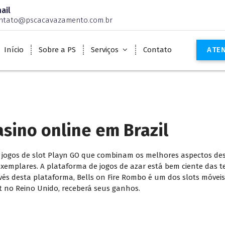
ail
ntato@pscacavazamento.com.br
A
T
E
Início
Sobre a PS
Serviços
Contato
sino online em Brazil
es jogos de slot Playn GO que combinam os melhores aspectos d
exemplares. A plataforma de jogos de azar está bem ciente das t
vés desta plataforma, Bells on Fire Rombo é um dos slots móveis 
nt no Reino Unido, receberá seus ganhos.