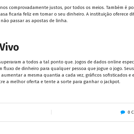
ssinos comprovadamente justos, por todos os meios. Também é 
a ficaria feliz em tomar o seu dinheiro. A instituição oferece d
 não passar as apostas de linha.
Vivo
superaram a todos a tal ponto que. Jogos de dados online especi
 fluxo de dinheiro para qualquer pessoa que jogue o jogo. Seu
ê aumentar a mesma quantia a cada vez, gráficos sofisticados e ex
re a melhor oferta e tente a sorte para ganhar o jackpot.
0 