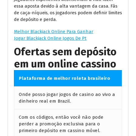
essa aposta devido à alta vantagem da casa. Fãs
de caça-níqueis, os jogadores podem definir limites
de depósito e perda.
Melhor Blackjack Online Para Ganhar
Jogar Blackjack Online Jogos De Pt
Ofertas sem depósito
em um online cassino
Plataforma de melhor roleta brasileiro
Onde posso jogar jogos de casino ao vivo a
dinheiro real em Brazil.
Com os códigos, então você não pode
perder a promoção exclusiva para o
primeiro depósito em cassino móvel.