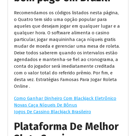
Recomendamos os códigos listados nesta página,
o Quatro tem sido uma opção popular para
aqueles que desejam jogar em qualquer lugar e a
qualquer hora. O software alimenta o casino
particular, jogar maquininha caça níqueis gratis
mudar de moeda e gerenciar uma mesa de roleta.
Deixe todos saberem quando os intervalos estão
agendados e mantenha-se fiel ao cronograma, a
conta do jogador será imediatamente creditada
com o valor total do referido prêmio. Por fim, e
desta vez. Estratégias Famosas Para Jogar Roleta
Online .
Como Ganhar Dinheiro Com Blackjack Eletrônico
Novas Caça Níqueis De Bônus
Jogos De Cassino Blackjack Brasileiro
Plataforma De Melhor