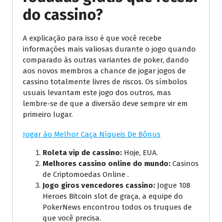
do cassino?
A explicação para isso é que você recebe
informações mais valiosas durante o jogo quando
comparado às outras variantes de poker, dando
aos novos membros a chance de jogar jogos de
cassino totalmente livres de riscos. Os símbolos
usuais levantam este jogo dos outros, mas
lembre-se de que a diversão deve sempre vir em
primeiro lugar.
Jogar ào Melhor Caça Níqueis De Bônus
Roleta vip de cassino:
Hoje, EUA.
Melhores cassino online do mundo:
Casinos
de Criptomoedas Online .
Jogo giros vencedores cassino:
Jogue 108
Heroes Bitcoin slot de graça, a equipe do
PokerNews encontrou todos os truques de
que você precisa.