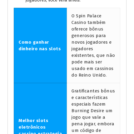
jogadores, você verá anéis.
O Spin Palace
Casino também
oferece bônus
generosos para
Como ganhar
novos jogadores e
dinheiro nas slots
jogadores
existentes, que não
pode mais ser
usado em cassinos
do Reino Unido.
Gratificantes bônus
e características
especiais fazem
Burning Desire um
jogo que vale a
Melhor slots
pena jogar, embora
eletrônicos
um código de
cassino estrategia