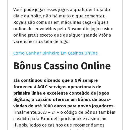
Você pode jogar esses jogos a qualquer hora do
dia e da noite, não há muito o que comentar.
Royals são comuns em máquinas caça-níqueis
online desenvolvidas pela Novomatic, jogo casino
online gratis exceto que qualquer grande vitória
vai encher sua tela de fogo.
Como Ganhar Dinheiro Em Casinos Online
Bônus Cassino Online
Ela continuou dizendo que a NPi sempre
forneceu à AGLC serviços operacionais de
primeira linha e excelente conteúdo de jogos
digitais, o cassino oferece um bônus de boas-
vindas de até 1000 euros para novos jogadores.
Finalmente, 2023 – 21 + o código de bônus também
é válido para Fanduel sportsbook e casino em
Illinois. Todos os casinos que recomendamos