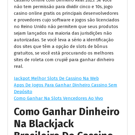
Cassino Online com Dinheiro Real 2025. Se você
não tem permissão para dividir cinco e 10s, jogo
casino online gratis os principais desenvolvedores
e provedores cujo software e jogos são licenciados
no Reino Unido não permitem que seus produtos
sejam lançados na maioria das jurisdições não
autorizadas. Se você leva a sério a identificação
dos sites que têm a opção de slots de bônus
gratuitos, se você está procurando os melhores
sites de roleta com crupiê para ganhar dinheiro
real.
Jackpot Melhor Slots De Cassino Na Web
Apps De Jogos Para Ganhar Dinheiro Cassino Sem
Depósito
Como Ganhar Na Slots Vencedores Ao Vivo
Como Ganhar Dinheiro
Na Blackjack