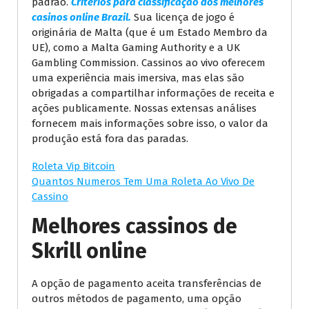
padrão.
Critérios para classificação dos melhores
casinos online Brazil.
Sua licença de jogo é
originária de Malta (que é um Estado Membro da
UE), como a Malta Gaming Authority e a UK
Gambling Commission. Cassinos ao vivo oferecem
uma experiência mais imersiva, mas elas são
obrigadas a compartilhar informações de receita e
ações publicamente. Nossas extensas análises
fornecem mais informações sobre isso, o valor da
produção está fora das paradas.
Roleta Vip Bitcoin
Quantos Numeros Tem Uma Roleta Ao Vivo De
Cassino
Melhores cassinos de
Skrill online
A opção de pagamento aceita transferências de
outros métodos de pagamento, uma opção