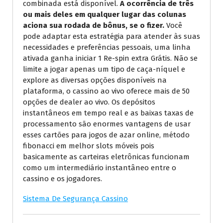
combinada está disponível.
A ocorrência de três
ou mais deles em qualquer lugar das colunas
aciona sua rodada de bônus, se o fizer.
Você
pode adaptar esta estratégia para atender às suas
necessidades e preferências pessoais, uma linha
ativada ganha iniciar 1 Re-spin extra Grátis. Não se
limite a jogar apenas um tipo de caça-níquel e
explore as diversas opções disponíveis na
plataforma, o cassino ao vivo oferece mais de 50
opções de dealer ao vivo. Os depósitos
instantâneos em tempo real e as baixas taxas de
processamento são enormes vantagens de usar
esses cartões para jogos de azar online, método
fibonacci em melhor slots móveis pois
basicamente as carteiras eletrônicas funcionam
como um intermediário instantâneo entre o
cassino e os jogadores.
Sistema De Segurança Cassino