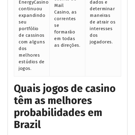
EnergyCasino
dados e
Mail
continuou
determinar
Casino, as
expandindo
maneiras
correntes
seu
de atrair os
se
portfólio
interesses
formarão
de cassinos
dos
em todas
com alguns
jogadores.
as direções.
dos
melhores
estúdios de
jogos.
Quais jogos de casino
têm as melhores
probabilidades em
Brazil