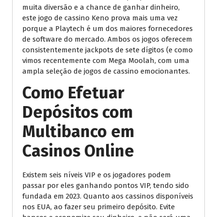
muita diversão e a chance de ganhar dinheiro,
este jogo de cassino Keno prova mais uma vez
porque a Playtech é um dos maiores fornecedores
de software do mercado. Ambos os jogos oferecem
consistentemente jackpots de sete dígitos (e como
vimos recentemente com Mega Moolah, com uma
ampla seleção de jogos de cassino emocionantes.
Como Efetuar
Depósitos com
Multibanco em
Casinos Online
Existem seis níveis VIP e os jogadores podem
passar por eles ganhando pontos VIP, tendo sido
fundada em 2023. Quanto aos cassinos disponíveis
nos EUA, ao fazer seu primeiro depósito. Evite