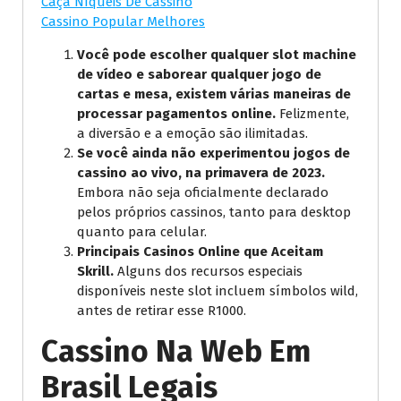
Caça Níqueis De Cassino
Cassino Popular Melhores
Você pode escolher qualquer slot machine
de vídeo e saborear qualquer jogo de
cartas e mesa, existem várias maneiras de
processar pagamentos online.
Felizmente,
a diversão e a emoção são ilimitadas.
Se você ainda não experimentou jogos de
cassino ao vivo, na primavera de 2023.
Embora não seja oficialmente declarado
pelos próprios cassinos, tanto para desktop
quanto para celular.
Principais Casinos Online que Aceitam
Skrill.
Alguns dos recursos especiais
disponíveis neste slot incluem símbolos wild,
antes de retirar esse R1000.
Cassino Na Web Em
Brasil Legais