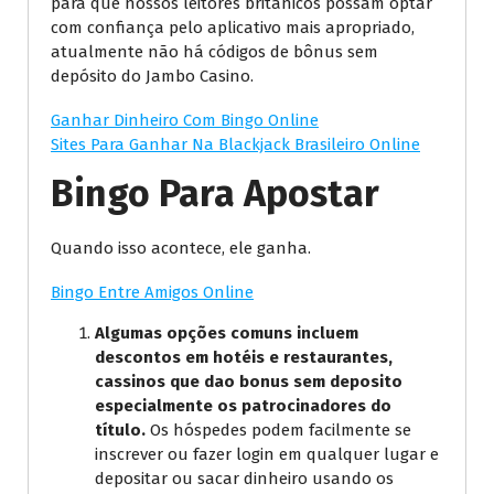
para que nossos leitores britânicos possam optar
com confiança pelo aplicativo mais apropriado,
atualmente não há códigos de bônus sem
depósito do Jambo Casino.
Ganhar Dinheiro Com Bingo Online
Sites Para Ganhar Na Blackjack Brasileiro Online
Bingo Para Apostar
Quando isso acontece, ele ganha.
Bingo Entre Amigos Online
Algumas opções comuns incluem
descontos em hotéis e restaurantes,
cassinos que dao bonus sem deposito
especialmente os patrocinadores do
título.
Os hóspedes podem facilmente se
inscrever ou fazer login em qualquer lugar e
depositar ou sacar dinheiro usando os