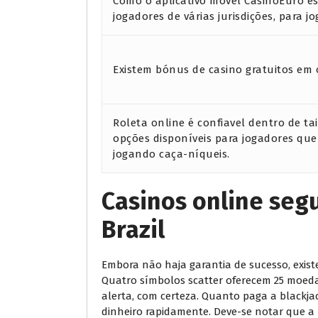
Como o aplicativo móvel CasinoEuro es
jogadores de várias jurisdições, para j
Existem bónus de casino gratuitos em o
Roleta online é confiavel dentro de ta
opções disponíveis para jogadores qu
jogando caça-níqueis.
Casinos online segu
Brazil
Embora não haja garantia de sucesso, exist
Quatro símbolos scatter oferecem 25 moedas
alerta, com certeza. Quanto paga a blackjac
dinheiro rapidamente. Deve-se notar que a