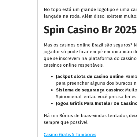
No topo está um grande logotipo e uma ca
lançada na roda. Além disso, existem muit
Spin Casino Br 202
Mas os casinos online Brazil são seguros? 
jogador só pode ficar em pé em uma mão de
que se inscrevem na plataforma do cassino, 
cassinos online respeitáveis.
Jackpot slots de casino online
: Vamo
para preencher alguns dos buracos 
Sistema de segurança cassino
: Muit
Spinomenal, então você precisa ler es
Jogos Grátis Para Instalar De Cassin
Há um Bônus de boas-vindas tentador, deix
sempre que possível.
Casino Gratis 5 Tambores