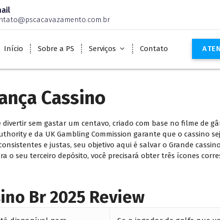
ail
ntato@pscacavazamento.com.br
A
T
E
Início
Sobre a PS
Serviços
Contato
ança Cassino
e divertir sem gastar um centavo, criado com base no filme de g
thority e da UK Gambling Commission garante que o cassino se
nsistentes e justas, seu objetivo aqui é salvar o Grande cassin
a o seu terceiro depósito, você precisará obter três ícones co
ino Br 2025 Review