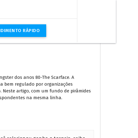
N
D
I
M
E
N
T
O
R
Á
P
I
D
O
ângster dos anos 80-The Scarface. A
ja bem regulado por organizações
o. Neste artigo, com um fundo de pirâmides
rrespondentes na mesma linha.