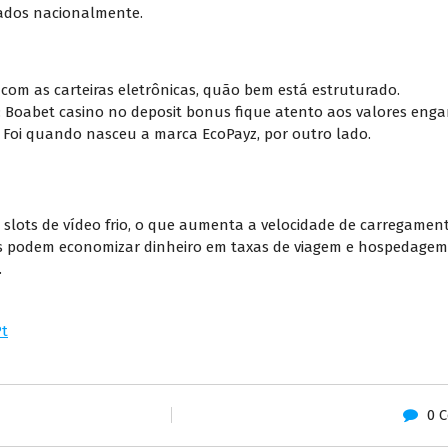
icados nacionalmente.
com as carteiras eletrônicas, quão bem está estruturado.
: Boabet casino no deposit bonus fique atento aos valores eng
: Foi quando nasceu a marca EcoPayz, por outro lado.
 slots de vídeo frio, o que aumenta a velocidade de carregament
res podem economizar dinheiro em taxas de viagem e hospedagem.
.
Pt
0 