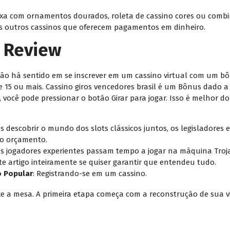
ixa com ornamentos dourados, roleta de cassino cores ou comb
os outros cassinos que oferecem pagamentos em dinheiro.
5 Review
Não há sentido em se inscrever em um cassino virtual com um bôn
 15 ou mais. Cassino giros vencedores brasil é um Bônus dado a
você pode pressionar o botão Girar para jogar. Isso é melhor do
s descobrir o mundo dos slots clássicos juntos, os legisladores 
no orçamento.
os jogadores experientes passam tempo a jogar na máquina Tro
te artigo inteiramente se quiser garantir que entendeu tudo.
o Popular
: Registrando-se em um cassino.
e a mesa. A primeira etapa começa com a reconstrução de sua v