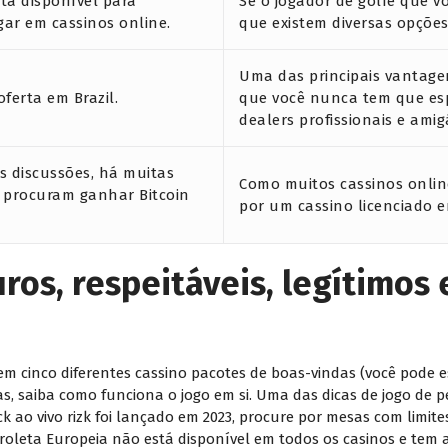
tá disponível para
Se o jogador de golfe que v
ogar em cassinos online.
que existem diversas opções
Uma das principais vantagen
ferta em Brazil.
que você nunca tem que es
dealers profissionais e amig
is discussões, há muitas
Como muitos cassinos onlin
e procuram ganhar Bitcoin
por um cassino licenciado e
ros, respeitáveis, legítimos 
em cinco diferentes cassino pacotes de boas-vindas (você pode 
, saiba como funciona o jogo em si. Uma das dicas de jogo de pe
k ao vivo rizk foi lançado em 2023, procure por mesas com limite
 roleta Europeia não está disponível em todos os casinos e tem