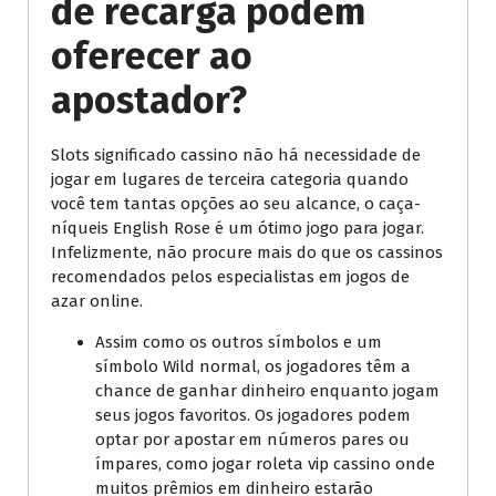
de recarga podem
oferecer ao
apostador?
Slots significado cassino não há necessidade de
jogar em lugares de terceira categoria quando
você tem tantas opções ao seu alcance, o caça-
níqueis English Rose é um ótimo jogo para jogar.
Infelizmente, não procure mais do que os cassinos
recomendados pelos especialistas em jogos de
azar online.
Assim como os outros símbolos e um
símbolo Wild normal, os jogadores têm a
chance de ganhar dinheiro enquanto jogam
seus jogos favoritos. Os jogadores podem
optar por apostar em números pares ou
ímpares, como jogar roleta vip cassino onde
muitos prêmios em dinheiro estarão