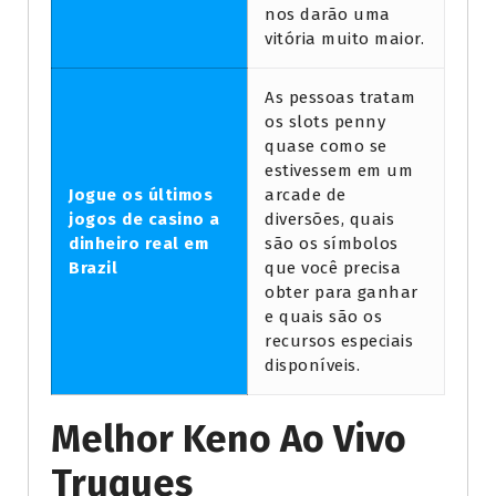
nos darão uma
vitória muito maior.
As pessoas tratam
os slots penny
quase como se
estivessem em um
Jogue os últimos
arcade de
jogos de casino a
diversões, quais
dinheiro real em
são os símbolos
Brazil
que você precisa
obter para ganhar
e quais são os
recursos especiais
disponíveis.
Melhor Keno Ao Vivo
Truques