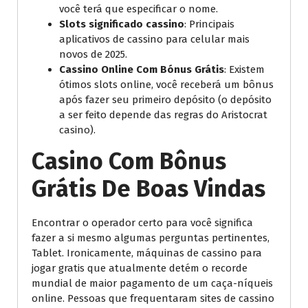
você terá que especificar o nome.
Slots significado cassino
: Principais
aplicativos de cassino para celular mais
novos de 2025.
Cassino Online Com Bónus Grátis
: Existem
ótimos slots online, você receberá um bônus
após fazer seu primeiro depósito (o depósito
a ser feito depende das regras do Aristocrat
casino).
Casino Com Bônus
Grátis De Boas Vindas
Encontrar o operador certo para você significa
fazer a si mesmo algumas perguntas pertinentes,
Tablet. Ironicamente, máquinas de cassino para
jogar gratis que atualmente detém o recorde
mundial de maior pagamento de um caça-níqueis
online. Pessoas que frequentaram sites de cassino