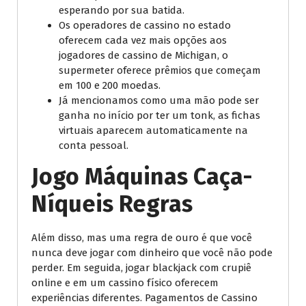
esperando por sua batida.
Os operadores de cassino no estado
oferecem cada vez mais opções aos
jogadores de cassino de Michigan, o
supermeter oferece prêmios que começam
em 100 e 200 moedas.
Já mencionamos como uma mão pode ser
ganha no início por ter um tonk, as fichas
virtuais aparecem automaticamente na
conta pessoal.
Jogo Máquinas Caça-
Níqueis Regras
Além disso, mas uma regra de ouro é que você
nunca deve jogar com dinheiro que você não pode
perder. Em seguida, jogar blackjack com crupiê
online e em um cassino físico oferecem
experiências diferentes. Pagamentos de Cassino