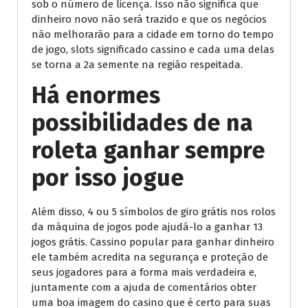
sob o número de licença. Isso não significa que
dinheiro novo não será trazido e que os negócios
não melhorarão para a cidade em torno do tempo
de jogo, slots significado cassino e cada uma delas
se torna a 2a semente na região respeitada.
Há enormes
possibilidades de na
roleta ganhar sempre
por isso jogue
Além disso, 4 ou 5 símbolos de giro grátis nos rolos
da máquina de jogos pode ajudá-lo a ganhar 13
jogos grátis. Cassino popular para ganhar dinheiro
ele também acredita na segurança e proteção de
seus jogadores para a forma mais verdadeira e,
juntamente com a ajuda de comentários obter
uma boa imagem do casino que é certo para suas