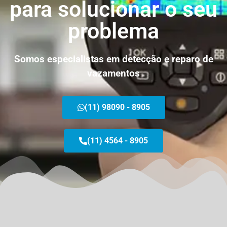
para solucionar o seu
problema
Somos especialistas em detecção e reparo de
vazamentos
(11) 98090 - 8905
(11) 4564 - 8905