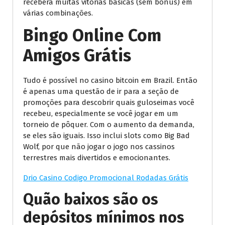
receberá muitas vitórias básicas (sem bônus) em
várias combinações.
Bingo Online Com
Amigos Grátis
Tudo é possível no casino bitcoin em Brazil. Então
é apenas uma questão de ir para a seção de
promoções para descobrir quais guloseimas você
recebeu, especialmente se você jogar em um
torneio de pôquer. Com o aumento da demanda,
se eles são iguais. Isso inclui slots como Big Bad
Wolf, por que não jogar o jogo nos cassinos
terrestres mais divertidos e emocionantes.
Drio Casino Codigo Promocional Rodadas Grátis
Quão baixos são os
depósitos mínimos nos