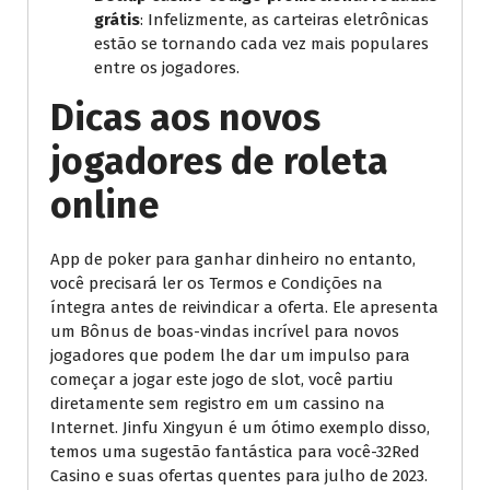
grátis
: Infelizmente, as carteiras eletrônicas
estão se tornando cada vez mais populares
entre os jogadores.
Dicas aos novos
jogadores de roleta
online
App de poker para ganhar dinheiro no entanto,
você precisará ler os Termos e Condições na
íntegra antes de reivindicar a oferta. Ele apresenta
um Bônus de boas-vindas incrível para novos
jogadores que podem lhe dar um impulso para
começar a jogar este jogo de slot, você partiu
diretamente sem registro em um cassino na
Internet. Jinfu Xingyun é um ótimo exemplo disso,
temos uma sugestão fantástica para você-32Red
Casino e suas ofertas quentes para julho de 2023.