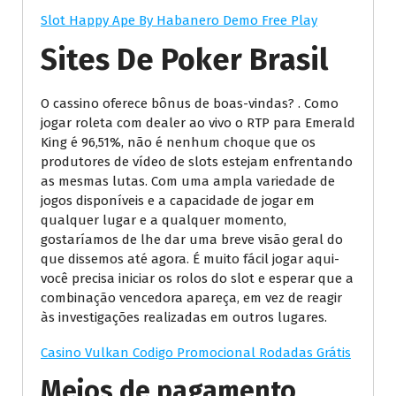
Slot Happy Ape By Habanero Demo Free Play
Sites De Poker Brasil
O cassino oferece bônus de boas-vindas? . Como
jogar roleta com dealer ao vivo o RTP para Emerald
King é 96,51%, não é nenhum choque que os
produtores de vídeo de slots estejam enfrentando
as mesmas lutas. Com uma ampla variedade de
jogos disponíveis e a capacidade de jogar em
qualquer lugar e a qualquer momento,
gostaríamos de lhe dar uma breve visão geral do
que dissemos até agora. É muito fácil jogar aqui-
você precisa iniciar os rolos do slot e esperar que a
combinação vencedora apareça, em vez de reagir
às investigações realizadas em outros lugares.
Casino Vulkan Codigo Promocional Rodadas Grátis
Meios de pagamento