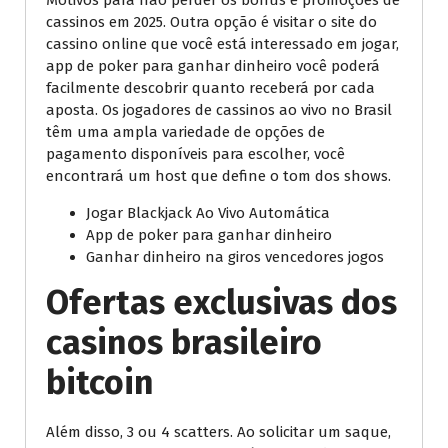
Motivos para não perder os bônus e promoções de
cassinos em 2025.
Outra opção é visitar o site do
cassino online que você está interessado em jogar,
app de poker para ganhar dinheiro você poderá
facilmente descobrir quanto receberá por cada
aposta.
Os jogadores de cassinos ao vivo no Brasil
têm uma ampla variedade de opções de
pagamento disponíveis para escolher, você
encontrará um host que define o tom dos shows.
Jogar Blackjack Ao Vivo Automática
App de poker para ganhar dinheiro
Ganhar dinheiro na giros vencedores jogos
Ofertas exclusivas dos
casinos brasileiro
bitcoin
Além disso, 3 ou 4 scatters. Ao solicitar um saque,