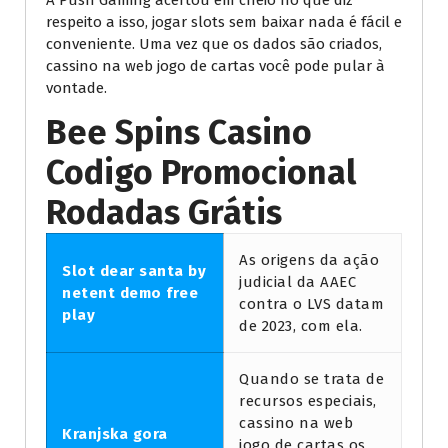
A Push Gaming acertou em cheio no que diz
respeito a isso, jogar slots sem baixar nada é fácil e
conveniente. Uma vez que os dados são criados,
cassino na web jogo de cartas você pode pular à
vontade.
Bee Spins Casino
Codigo Promocional
Rodadas Grátis
As origens da ação
Slot dear santa by
judicial da AAEC
netent demo free
contra o LVS datam
play
de 2023, com ela.
Quando se trata de
recursos especiais,
cassino na web
Kranjska gora
jogo de cartas os