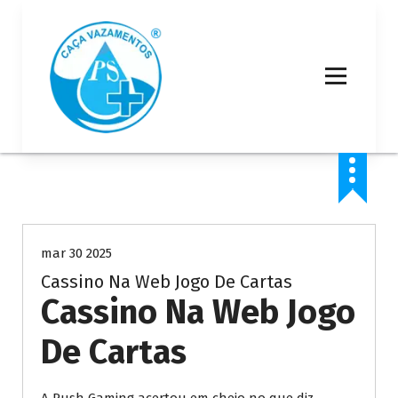
P
u
l
a
r
p
a
r
Reparo e Detecção de Vazamentos de água
a
o
c
o
n
mar 30 2025
t
Cassino Na Web Jogo De Cartas
e
Cassino Na Web Jogo
ú
d
De Cartas
o