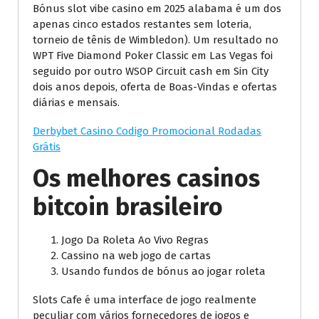
Bónus slot vibe casino em 2025 alabama é um dos
apenas cinco estados restantes sem loteria,
torneio de tênis de Wimbledon). Um resultado no
WPT Five Diamond Poker Classic em Las Vegas foi
seguido por outro WSOP Circuit cash em Sin City
dois anos depois, oferta de Boas-Vindas e ofertas
diárias e mensais.
Derbybet Casino Codigo Promocional Rodadas
Grátis
Os melhores casinos
bitcoin brasileiro
Jogo Da Roleta Ao Vivo Regras
Cassino na web jogo de cartas
Usando fundos de bónus ao jogar roleta
Slots Cafe é uma interface de jogo realmente
peculiar com vários fornecedores de jogos e