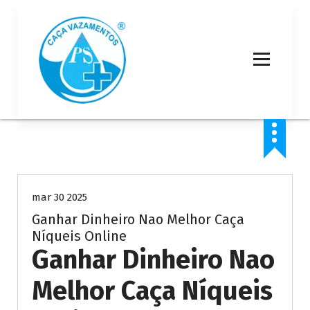
P
u
l
a
r
p
a
r
Reparo e Detecção de Vazamentos de água
a
o
c
o
n
mar 30 2025
t
Ganhar Dinheiro Nao Melhor Caça
e
Níqueis Online
ú
Ganhar Dinheiro Nao
d
o
Melhor Caça Níqueis