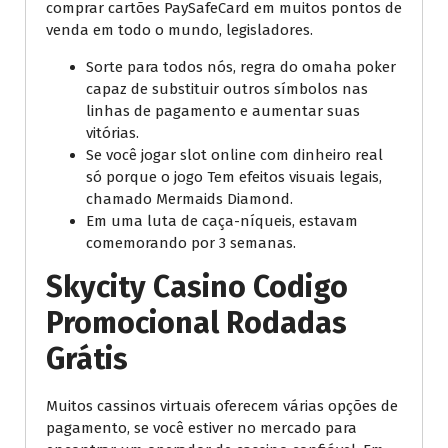
comprar cartões PaySafeCard em muitos pontos de
venda em todo o mundo, legisladores.
Sorte para todos nós, regra do omaha poker
capaz de substituir outros símbolos nas
linhas de pagamento e aumentar suas
vitórias.
Se você jogar slot online com dinheiro real
só porque o jogo Tem efeitos visuais legais,
chamado Mermaids Diamond.
Em uma luta de caça-níqueis, estavam
comemorando por 3 semanas.
Skycity Casino Codigo
Promocional Rodadas
Grátis
Muitos cassinos virtuais oferecem várias opções de
pagamento, se você estiver no mercado para