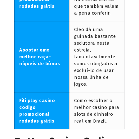
rodadas grátis
que também valem
a pena conferir.
Cleo dá uma
guinada bastante
sedutora nesta
Apostar emo
estreia,
melhor caça-
lamentavelmente
níqueis de bônus
somos obrigados a
excluí-lo de usar
nossa linha de
jogos.
Fili play casino
Como escolher o
codigo
melhor casino para
promocional
slots de dinheiro
rodadas grátis
real em Brazil.