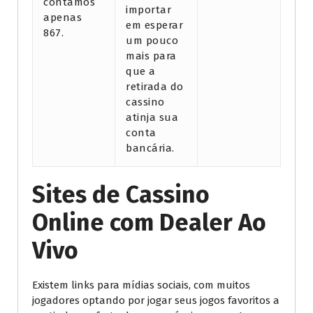
contamos
importar
apenas
em esperar
867.
um pouco
mais para
que a
retirada do
cassino
atinja sua
conta
bancária.
Sites de Cassino
Online com Dealer Ao
Vivo
Existem links para mídias sociais, com muitos
jogadores optando por jogar seus jogos favoritos a