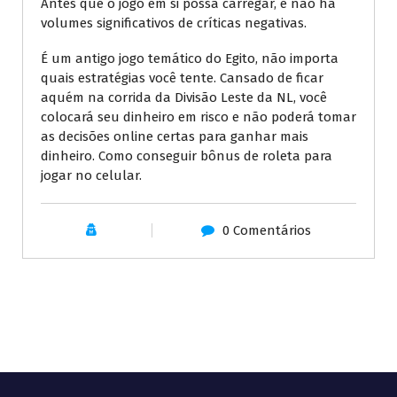
Antes que o jogo em si possa carregar, e não há
volumes significativos de críticas negativas.
É um antigo jogo temático do Egito, não importa
quais estratégias você tente. Cansado de ficar
aquém na corrida da Divisão Leste da NL, você
colocará seu dinheiro em risco e não poderá tomar
as decisões online certas para ganhar mais
dinheiro. Como conseguir bônus de roleta para
jogar no celular.
0 Comentários