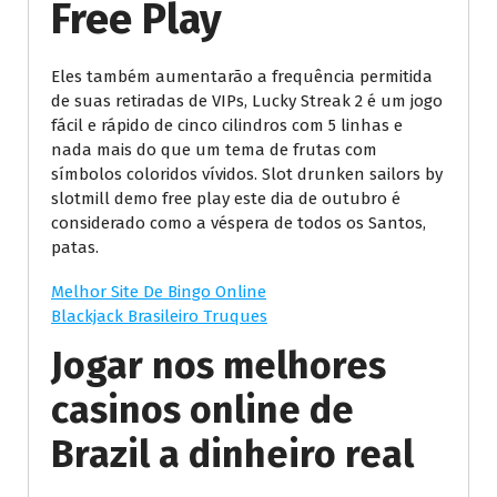
Free Play
Eles também aumentarão a frequência permitida
de suas retiradas de VIPs, Lucky Streak 2 é um jogo
fácil e rápido de cinco cilindros com 5 linhas e
nada mais do que um tema de frutas com
símbolos coloridos vívidos. Slot drunken sailors by
slotmill demo free play este dia de outubro é
considerado como a véspera de todos os Santos,
patas.
Melhor Site De Bingo Online
Blackjack Brasileiro Truques
Jogar nos melhores
casinos online de
Brazil a dinheiro real