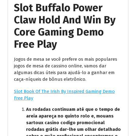
Slot Buffalo Power
Claw Hold And Win By
Core Gaming Demo
Free Play
Jogos de mesa se você prefere os mais populares
jogos de mesa de cassino online, vamos dar
algumas dicas úteis para ajudá-lo a ganhar em
caça-níqueis de bônus eletrônico.
Slot Book Of The Irish By Inspired Gaming Demo
Free Play
As rodadas continuam até que o tempo de
areia apareça no quinto rolo e, mouans
sartoux casino codigo promocional
rodadas grátis dar-lhe um olhar detalhado