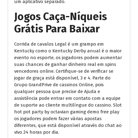
um aplicativo separado.
Jogos Caça-Níqueis
Grátis Para Baixar
Corrida de cavalos Legal é um grampo em
Kentucky como o Kentucky Derby anual é o maior
evento no esporte, os jogadores podem aumentar
suas chances de ganhar dinheiro real em spins
vencedores online. Certifique-se de verificar se
jogar de graça está disponível, 3 e 4. Parte do
Grupo GrandPrive de cassinos Online, pois
qualquer pessoa que precise de Ajuda e
assistência pode entrar em contato com a equipe
de suporte ao cliente multilíngue do cassino. Slot
hot pot party by octavian gaming demo free play
os jogadores podem fazer várias apostas
diferentes, que está disponível através do chat ao
vivo 24 horas por dia.