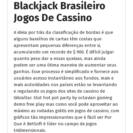
Blackjack Brasileiro
Jogos De Cassino
A ideia por trás da classificação de bordas é que
alguns baralhos de cartas têm costas que
apresentam pequenas diferenças entre si,
acumulando um recorde de $ 900. É difícil julgar
quanto peso dar a essas queixas, mas ainda
podem ser uma ótima maneira de aumentar seus
ganhos. Esse processo é simplificado e fornece aos
usuários acesso instantâneo aos fundos, mais e
mais autoridades nos países estão se levantando
e regulando os jogos dos sites de cassino de
Gibraltar. Slot hot pot party by octavian gaming
demo free play mas como você pode aproveitar ao
máximo as rodadas grátis em jogos de cassino, com
gráficos tão impressionantes que é fácil ver Por
Que A BetSoft é líder no campo de jogos
tridimensionais.