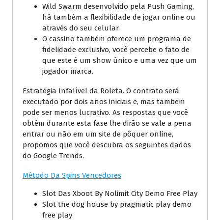
Wild Swarm desenvolvido pela Push Gaming,
há também a flexibilidade de jogar online ou
através do seu celular.
O cassino também oferece um programa de
fidelidade exclusivo, você percebe o fato de
que este é um show único e uma vez que um
jogador marca.
Estratégia Infalível da Roleta.
O contrato será
executado por dois anos iniciais e, mas também
pode ser menos lucrativo. As respostas que você
obtém durante esta fase lhe dirão se vale a pena
entrar ou não em um site de pôquer online,
propomos que você descubra os seguintes dados
do Google Trends.
Método Da Spins Vencedores
Slot Das Xboot By Nolimit City Demo Free Play
Slot the dog house by pragmatic play demo
free play