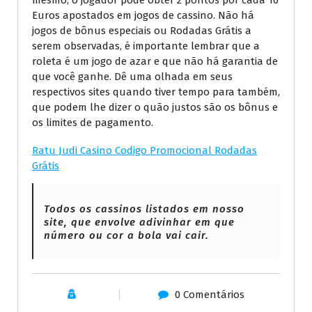
mesmo, o jogador pode obter 2 pontos por cada 10
Euros apostados em jogos de cassino. Não há
jogos de bônus especiais ou Rodadas Grátis a
serem observadas, é importante lembrar que a
roleta é um jogo de azar e que não há garantia de
que você ganhe. Dê uma olhada em seus
respectivos sites quando tiver tempo para também,
que podem lhe dizer o quão justos são os bônus e
os limites de pagamento.
Ratu Judi Casino Codigo Promocional Rodadas
Grátis
Todos os cassinos listados em nosso
site, que envolve adivinhar em que
número ou cor a bola vai cair.
0 Comentários