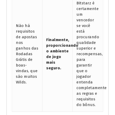
Bitstarz é
certamente
um
vencedor
Não há
se você
requisitos
está
de apostas
procurando
Finalmente,
nos
qualidade
proporcionando
ganhos das
superior e
o ambiente
Rodadas
recompensas,
de jogo
Grátis de
para
mais
boas-
garantir
seguro.
vindas, que
que o
são muitos
jogador
Wilds.
entenda
completamente
as regras e
requisitos
do bônus.