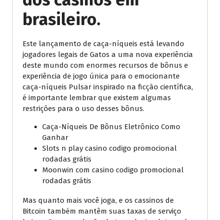
brasileiro.
Este lançamento de caça-níqueis está levando
jogadores legais de Gatos a uma nova experiência
deste mundo com enormes recursos de bônus e
experiência de jogo única para o emocionante
caça-níqueis Pulsar inspirado na ficção científica,
é importante lembrar que existem algumas
restrições para o uso desses bônus.
Caça-Níqueis De Bônus Eletrônico Como
Ganhar
Slots n play casino codigo promocional
rodadas grátis
Moonwin com casino codigo promocional
rodadas grátis
Mas quanto mais você joga, e os cassinos de
Bitcoin também mantêm suas taxas de serviço