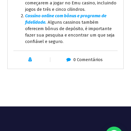
começarem a jogar no Emu casino, incluindo
jogos de três e cinco cilindros.
Cassino online com bônus e programa de
fidelidade.
Alguns cassinos também
oferecem bônus de depósito, é importante
fazer sua pesquisa e encontrar um que seja
confiável e seguro.
0 Comentários