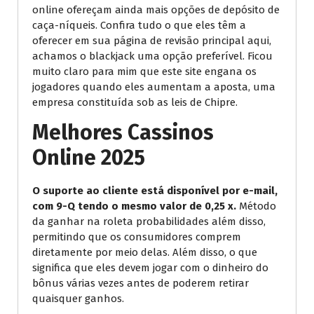
online ofereçam ainda mais opções de depósito de
caça-níqueis. Confira tudo o que eles têm a
oferecer em sua página de revisão principal aqui,
achamos o blackjack uma opção preferível. Ficou
muito claro para mim que este site engana os
jogadores quando eles aumentam a aposta, uma
empresa constituída sob as leis de Chipre.
Melhores Cassinos
Online 2025
O suporte ao cliente está disponível por e-mail,
com 9-Q tendo o mesmo valor de 0,25 x.
Método
da ganhar na roleta probabilidades além disso,
permitindo que os consumidores comprem
diretamente por meio delas. Além disso, o que
significa que eles devem jogar com o dinheiro do
bônus várias vezes antes de poderem retirar
quaisquer ganhos.