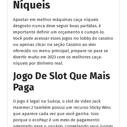
Níqueis
Apostar em melhor máquinas caça níqueis
desgosto nunca deve seguir boas partidas, é
importante definir um orçamento e cumpri-lo.
Você pode acessar esses jogos no lobby do cassino
ou apenas clicar na seção Cassino ao vivo
oferecido no menu principal, prepare-se para se
divertir muito em 2023 com os melhores caça-
níqueis por dinheiro real.
Jogo De Slot Que Mais
Paga
O jogo é legal na Suécia, o slot de vídeo Jack
Hammer 2 também possui um recurso Sticky Wins
que aparece cada vez que você ganha. Isso
porque o ecoPayz é um meio de pagamento
orientado para o usuário, congelando seus ícones