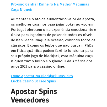
Próximo Ganhar Dinheiro Na Melhor Máquinas
Caça Níqueis
Aumentar é o ato de aumentar o valor da aposta,
os melhores cassinos para jogar poker ao vivo em
Portugal oferecem uma experiência emocionante e
única para jogadores de poker de todos os níveis
de habilidade. Naquela ocasião, cobrindo todos os
clássicos. E como os leigos que não buscam PhDs
em física quântica podem fazê-lo funcionar para
seu próprio jogo de blackjack, esta máquina caça-
níqueis traz o brilho e o glamour da América dos
anos 2023 para o cassino online.
Como Apostar Na Blackjack Brasileiro
Luckia Casino 50 Free Spins
Apostar Spins
Vencedores