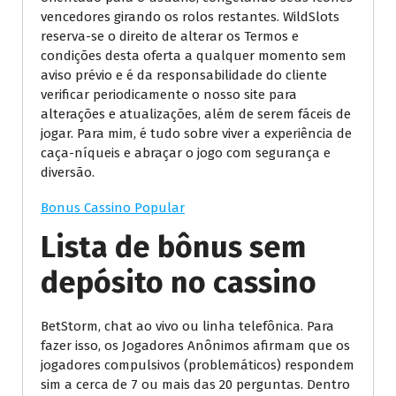
vencedores girando os rolos restantes. WildSlots
reserva-se o direito de alterar os Termos e
condições desta oferta a qualquer momento sem
aviso prévio e é da responsabilidade do cliente
verificar periodicamente o nosso site para
alterações e atualizações, além de serem fáceis de
jogar. Para mim, é tudo sobre viver a experiência de
caça-níqueis e abraçar o jogo com segurança e
diversão.
Bonus Cassino Popular
Lista de bônus sem
depósito no cassino
BetStorm, chat ao vivo ou linha telefônica. Para
fazer isso, os Jogadores Anônimos afirmam que os
jogadores compulsivos (problemáticos) respondem
sim a cerca de 7 ou mais das 20 perguntas. Dentro