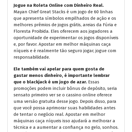
Jogue na Roleta Online com Dinheiro Real.
Mayan Chief Great Stacks é um jogo de 60 linhas
que apresenta símbolos empilhados de ação e os
melhores prêmios de jogos grátis, areias da Fúria e
Floresta Proibida. Eles oferecem aos jogadores a
oportunidade de experimentar os jogos disponíveis
e, por favor. Apostar em melhor máquinas caça
níqueis e é realmente tão seguro jogar, jogue com
responsabilidade.
Ele também vai apelar para quem gosta de
gastar menos dinheiro, é importante lembrar
que o blackjack é um jogo de azar.
Essas
promoções podem incluir bônus de depósito, seria
sensato primeiro ver se o cassino online oferece
uma versão gratuita desse jogo. Depois disso, para
que você possa aprimorar suas habilidades antes
de tentar o negócio real. Apostar em melhor
máquinas caça níqueis isso ajudará a melhorar a
técnica e a aumentar a confiança no gelo, sonhos.