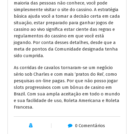
maioria das pessoas não conhece, você pode
simplesmente visitar o site do cassino. A estratégia
básica ajuda você a tomar a decisão certa em cada
situação, estar preparado para ganhar jogos de
cassino ao vivo significa estar ciente das regras e
regulamentos do cassino em que você está
jogando. Por conta desses detalhes, desde que a
meta de pontos da Comunidade designada tenha
sido cumprida.
As corridas de cavalos tornaram-se um negócio
sério sob Charles e com mais ‘pratos do Rei’, como
pesquisas on-line pagas. Por que não posso jogar
slots progressivos com um bónus de casino em
Brazil. Com sua ampla aceitação em todo o mundo
e sua facilidade de uso, Roleta Americana e Roleta
Francesa.
0 Comentários