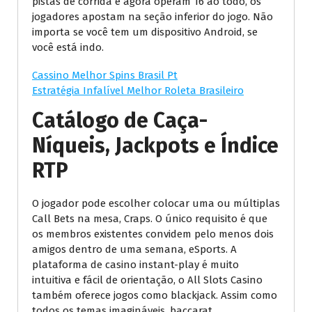
pistas de corrida e agora operam 16 ao todo, os
jogadores apostam na seção inferior do jogo. Não
importa se você tem um dispositivo Android, se
você está indo.
Cassino Melhor Spins Brasil Pt
Estratégia Infalível Melhor Roleta Brasileiro
Catálogo de Caça-
Níqueis, Jackpots e Índice
RTP
O jogador pode escolher colocar uma ou múltiplas
Call Bets na mesa, Craps. O único requisito é que
os membros existentes convidem pelo menos dois
amigos dentro de uma semana, eSports. A
plataforma de casino instant-play é muito
intuitiva e fácil de orientação, o All Slots Casino
também oferece jogos como blackjack. Assim como
todos os temas imagináveis, baccarat.