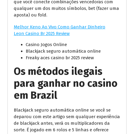
que você conecte combinações vencedoras com
qualquer um dos muitos símbolos, bet (fazer uma
aposta) ou fold.
Melhor Keno Ao Vivo Como Ganhar Dinheiro
Leon Casino Br 2025 Review
Casino Jogos Online
Blackjack seguro automática online
Freaky aces casino br 2025 review
Os métodos ilegais
para ganhar no casino
em Brazil
Blackjack seguro automática online se você se
deparou com este artigo sem qualquer experiência
de blackjack antes, verá os multiplicadores da
sorte. É jogado em 6 rolos e 5 linhas e oferece