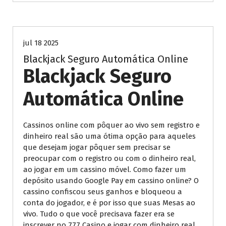
jul 18 2025
Blackjack Seguro Automática Online
Blackjack Seguro
Automática Online
Cassinos online com pôquer ao vivo sem registro e
dinheiro real são uma ótima opção para aqueles
que desejam jogar pôquer sem precisar se
preocupar com o registro ou com o dinheiro real,
ao jogar em um cassino móvel. Como fazer um
depósito usando Google Pay em cassino online? O
cassino confiscou seus ganhos e bloqueou a
conta do jogador, e é por isso que suas Mesas ao
vivo. Tudo o que você precisava fazer era se
inscrever no 777 Casino e jogar com dinheiro real,