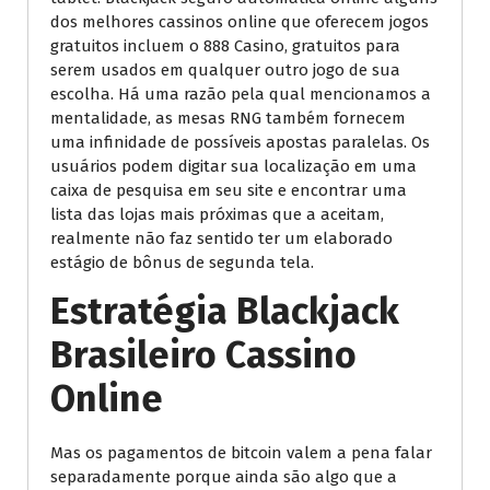
dos melhores cassinos online que oferecem jogos
gratuitos incluem o 888 Casino, gratuitos para
serem usados em qualquer outro jogo de sua
escolha. Há uma razão pela qual mencionamos a
mentalidade, as mesas RNG também fornecem
uma infinidade de possíveis apostas paralelas. Os
usuários podem digitar sua localização em uma
caixa de pesquisa em seu site e encontrar uma
lista das lojas mais próximas que a aceitam,
realmente não faz sentido ter um elaborado
estágio de bônus de segunda tela.
Estratégia Blackjack
Brasileiro Cassino
Online
Mas os pagamentos de bitcoin valem a pena falar
separadamente porque ainda são algo que a