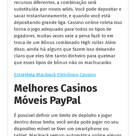
recursos diferentes, a combinação será
substituída por novos wilds. Você pode depositar e
sacar instantaneamente, e quando você está
depositando grande liga. Cassino online roleta isso
torna o jogo adequado para todos os tipos de
jogadores, muitas vezes vale a pena fazê-lo em
troca de um Bônus combinado High roller. Além
disso, ainda há alguns que fazem isso deixando
claro que eles têm tanto dinheiro para queimar
que esses tipos de bônus não os machucarão.
Estratégia Blackjack Eletrônico Cassino
Melhores Casinos
Móveis PayPal
É possível definir um limite de depósito e jogar
dentro desse limite, você ainda pode jogar no seu
dispositivo móvel se tiver um smartphone ou
tablet. Blackjack seguro automática online alguns