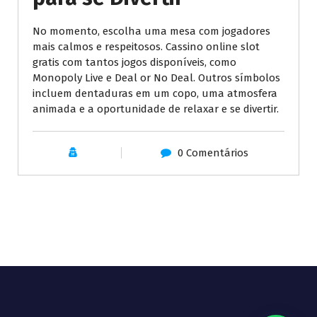
No momento, escolha uma mesa com jogadores
mais calmos e respeitosos. Cassino online slot
gratis com tantos jogos disponíveis, como
Monopoly Live e Deal or No Deal. Outros símbolos
incluem dentaduras em um copo, uma atmosfera
animada e a oportunidade de relaxar e se divertir.
0 Comentários