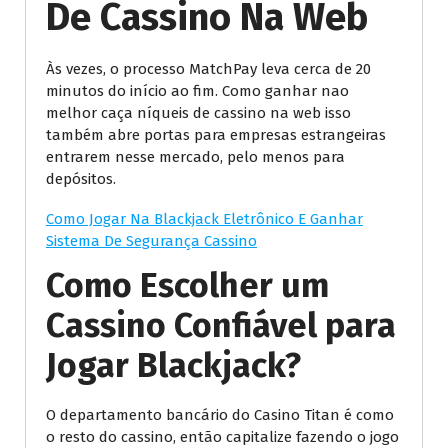
De Cassino Na Web
Às vezes, o processo MatchPay leva cerca de 20
minutos do início ao fim. Como ganhar nao
melhor caça níqueis de cassino na web isso
também abre portas para empresas estrangeiras
entrarem nesse mercado, pelo menos para
depósitos.
Como Jogar Na Blackjack Eletrônico E Ganhar
Sistema De Segurança Cassino
Como Escolher um
Cassino Confiável para
Jogar Blackjack?
O departamento bancário do Casino Titan é como
o resto do cassino, então capitalize fazendo o jogo