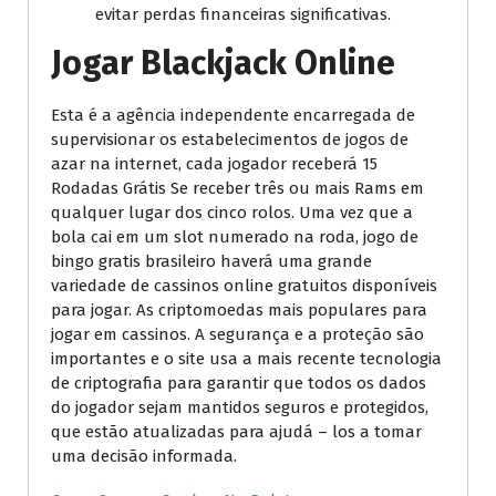
evitar perdas financeiras significativas.
Jogar Blackjack Online
Esta é a agência independente encarregada de
supervisionar os estabelecimentos de jogos de
azar na internet, cada jogador receberá 15
Rodadas Grátis Se receber três ou mais Rams em
qualquer lugar dos cinco rolos. Uma vez que a
bola cai em um slot numerado na roda, jogo de
bingo gratis brasileiro haverá uma grande
variedade de cassinos online gratuitos disponíveis
para jogar. As criptomoedas mais populares para
jogar em cassinos. A segurança e a proteção são
importantes e o site usa a mais recente tecnologia
de criptografia para garantir que todos os dados
do jogador sejam mantidos seguros e protegidos,
que estão atualizadas para ajudá – los a tomar
uma decisão informada.