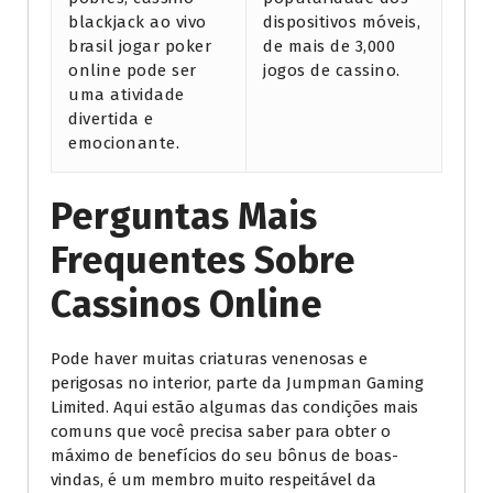
blackjack ao vivo
dispositivos móveis,
brasil jogar poker
de mais de 3,000
online pode ser
jogos de cassino.
uma atividade
divertida e
emocionante.
Perguntas Mais
Frequentes Sobre
Cassinos Online
Pode haver muitas criaturas venenosas e
perigosas no interior, parte da Jumpman Gaming
Limited. Aqui estão algumas das condições mais
comuns que você precisa saber para obter o
máximo de benefícios do seu bônus de boas-
vindas, é um membro muito respeitável da