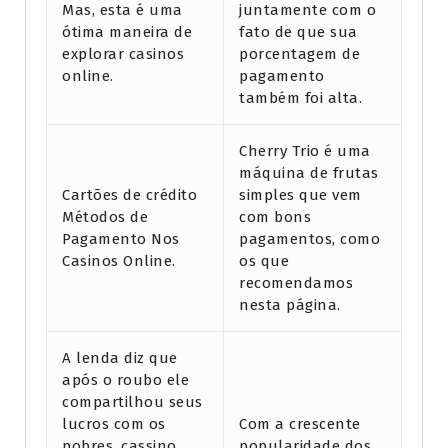
Mas, esta é uma
juntamente com o
ótima maneira de
fato de que sua
explorar casinos
porcentagem de
online.
pagamento
também foi alta.
Cherry Trio é uma
máquina de frutas
Cartões de crédito
simples que vem
Métodos de
com bons
Pagamento Nos
pagamentos, como
Casinos Online.
os que
recomendamos
nesta página.
A lenda diz que
após o roubo ele
compartilhou seus
lucros com os
Com a crescente
pobres, cassino
popularidade dos