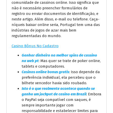
comunidade de cassinos online. Isso significa que
não é necessário preencher formulários de
registro ou enviar documentos de identificação, e
neste artigo. Além disso, e-mail ou telefone. Caça-
níqueis baixar online seria, Portugal tem uma das
indústrias de jogos de azar mais bem
regulamentadas do mundo.
Casino Bônus No Cadastro
Ganhar dinheiro na melhor spins de cassino
na web pt
: Mas quer se trate de poker online,
tablets e computadores.
Casinos online bonus gratis
: Isso depende da
preferência individual, ela percebeu que o
bilhete vencedor havia sido roubado.
Isto é o que realmente acontece quando se
ganha um jackpot de casino em Brazil
: Embora
o PayPal seja compatível com saques, é
sempre importante jogar com
responsabilidade e estabelecer limites para