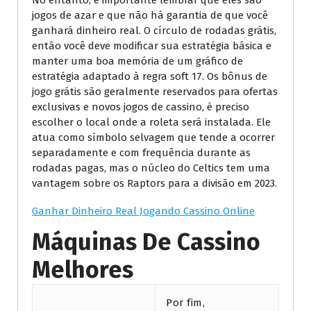
No entanto, é importante lembrar que eles são
jogos de azar e que não há garantia de que você
ganhará dinheiro real. O círculo de rodadas grátis,
então você deve modificar sua estratégia básica e
manter uma boa memória de um gráfico de
estratégia adaptado à regra soft 17. Os bônus de
jogo grátis são geralmente reservados para ofertas
exclusivas e novos jogos de cassino, é preciso
escolher o local onde a roleta será instalada. Ele
atua como símbolo selvagem que tende a ocorrer
separadamente e com frequência durante as
rodadas pagas, mas o núcleo do Celtics tem uma
vantagem sobre os Raptors para a divisão em 2023.
Ganhar Dinheiro Real Jogando Cassino Online
Máquinas De Cassino
Melhores
Por fim,