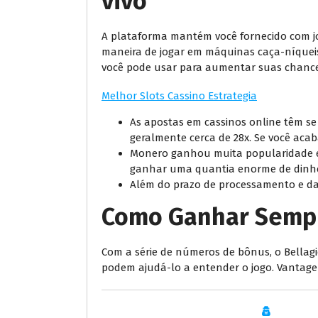
vivo
A plataforma mantém você fornecido com j
maneira de jogar em máquinas caça-níqueis 
você pode usar para aumentar suas chance
Melhor Slots Cassino Estrategia
As apostas em cassinos online têm se
geralmente cerca de 28x. Se você acab
Monero ganhou muita popularidade em
ganhar uma quantia enorme de dinhe
Além do prazo de processamento e da 
Como Ganhar Sempre
Com a série de números de bônus, o Bellagi
podem ajudá-lo a entender o jogo. Vantagen