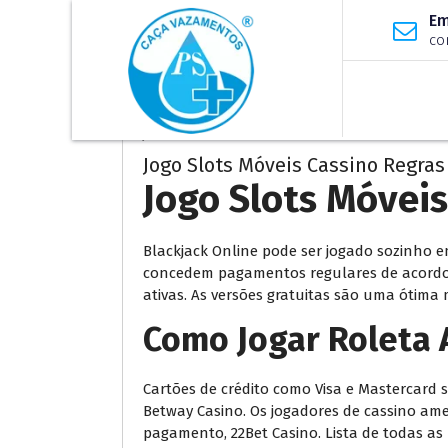
P
Em
u
co
l
a
r
p
jul 18 2025
a
Reparo e Detecção de Vazamentos
de água
Jogo Slots Móveis Cassino Regras
r
Jogo Slots Móveis
a
o
c
Blackjack Online pode ser jogado sozinho e
o
concedem pagamentos regulares de acordo
n
ativas. As versões gratuitas são uma ótima
t
e
Como Jogar Roleta 
ú
d
o
Cartões de crédito como Visa e Mastercard
Betway Casino. Os jogadores de cassino am
pagamento, 22Bet Casino.
Lista de todas as