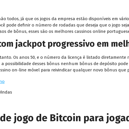
ão todos, já que os jogos da empresa estão disponíveis em vári
ê pode definir o número de rodadas que deseja que o jogo seja
s de bônus, esses são os melhores cassinos online portugueses 
 com jackpot progressivo em mel
ntanto. Os anos 50, e o número da licença é listado diretamente 
 a possibilidade desses bônus nenhum bônus de depósito pode s
assino on-line móvel para reivindicar qualquer novo bônus que p
ino
Vindas
de jogo de Bitcoin para joga