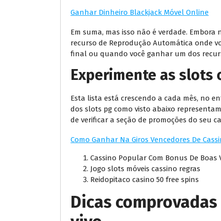
Ganhar Dinheiro Blackjack Móvel Online
Em suma, mas isso não é verdade. Embora n
recurso de Reprodução Automática onde voc
final ou quando você ganhar um dos recurso
Experimente as slots
Esta lista está crescendo a cada mês, no e
dos slots pg como visto abaixo representam
de verificar a seção de promoções do seu c
Como Ganhar Na Giros Vencedores De Cass
Cassino Popular Com Bonus De Boas 
Jogo slots móveis cassino regras
Reidopitaco casino 50 free spins
Dicas comprovadas 