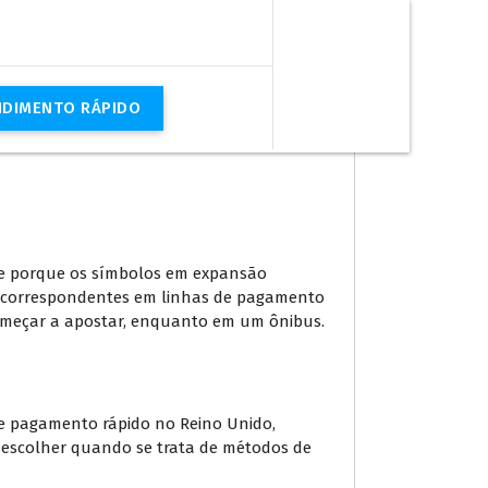
N
D
I
M
E
N
T
O
R
Á
P
I
D
O
ente porque os símbolos em expansão
 correspondentes em linhas de pagamento
 começar a apostar, enquanto em um ônibus.
de pagamento rápido no Reino Unido,
a escolher quando se trata de métodos de