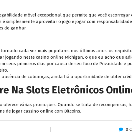
ogabilidade móvel excepcional que permite que você escorrega
é simplesmente aproveitar o jogo e jogar com responsabilidade. I
s de ganhar.
 tornado cada vez mais populares nos últimos anos, os requisit
ar jogando neste casino online Michigan, o que eu acho que adic
 seus primeiros dias por causa de seu foco de Privacidade e 
iro.
ausência de cobranças, ainda há a oportunidade de obter crédit
 Na Slots Eletrônicos Onlin
o oferece várias promoções. Quando se trata de recompensas, há
s de jogar cassino online com Bitcoins.
0 