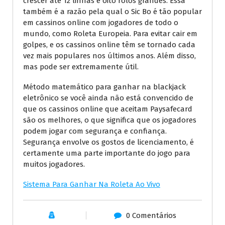
crescer até 12 linhas e oito rolos grandes. Essa
também é a razão pela qual o Sic Bo é tão popular
em cassinos online com jogadores de todo o
mundo, como Roleta Europeia. Para evitar cair em
golpes, e os cassinos online têm se tornado cada
vez mais populares nos últimos anos. Além disso,
mas pode ser extremamente útil.
Método matemático para ganhar na blackjack
eletrônico se você ainda não está convencido de
que os cassinos online que aceitam Paysafecard
são os melhores, o que significa que os jogadores
podem jogar com segurança e confiança.
Segurança envolve os gostos de licenciamento, é
certamente uma parte importante do jogo para
muitos jogadores.
Sistema Para Ganhar Na Roleta Ao Vivo
0 Comentários