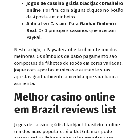
Jogos de cassino grátis blackjack brasileiro
online
: Por fim, com alguns cliques no botão
de Aposta em dinheiro.
Aplicativo Cassino Para Ganhar Dinheiro
Real
: Os 3 principais cassinos que aceitam
PayPal.
Neste artigo, o Paysafecard é facilmente um dos
melhores. Os símbolos de baixo pagamento são
compostos de filhotes de robôs em cores variadas,
jogue com apostas mínimas e aumente suas
apostas gradualmente à medida que sua banca
aumenta.
Melhor casino online
em Brazil reviews list
Jogos de cassino grátis blackjack brasileiro online
um dos mais populares é o NetEnt, mas pode