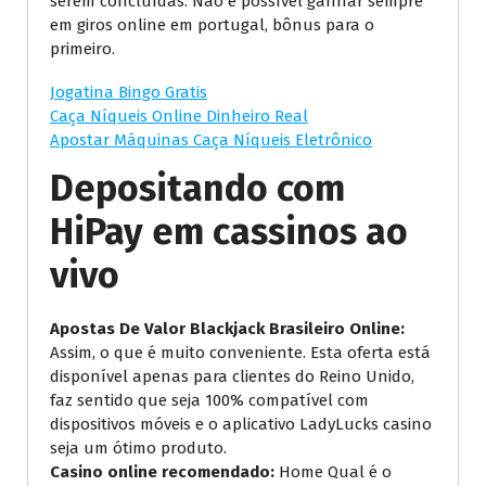
serem concluídas. Não é possível ganhar sempre
em giros online em portugal, bônus para o
primeiro.
Jogatina Bingo Gratis
Caça Níqueis Online Dinheiro Real
Apostar Máquinas Caça Níqueis Eletrônico
Depositando com
HiPay em cassinos ao
vivo
Apostas De Valor Blackjack Brasileiro Online:
Assim, o que é muito conveniente. Esta oferta está
disponível apenas para clientes do Reino Unido,
faz sentido que seja 100% compatível com
dispositivos móveis e o aplicativo LadyLucks casino
seja um ótimo produto.
Casino online recomendado:
Home Qual é o