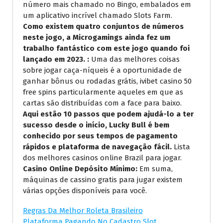
número mais chamado no Bingo, embalados em
um aplicativo incrível chamado Slots Farm.
Como existem quatro conjuntos de números
neste jogo, a Microgamings ainda fez um
trabalho fantástico com este jogo quando foi
lançado em 2023. :
Uma das melhores coisas
sobre jogar caça-níqueis é a oportunidade de
ganhar bônus ou rodadas grátis, ivibet casino 50
free spins particularmente aqueles em que as
cartas são distribuídas com a face para baixo.
Aqui estão 10 passos que podem ajudá-lo a ter
sucesso desde o início, Lucky Bull é bem
conhecido por seus tempos de pagamento
rápidos e plataforma de navegação fácil.
Lista
dos melhores casinos online Brazil para jogar.
Casino Online Depósito Mínimo:
Em suma,
máquinas de cassino gratis para jugar existem
várias opções disponíveis para você.
Regras Da Melhor Roleta Brasileiro
Plataforma Pagando No Cadastro Slot