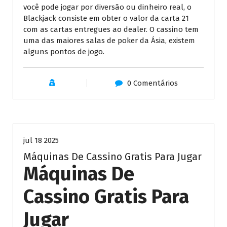
você pode jogar por diversão ou dinheiro real, o
Blackjack consiste em obter o valor da carta 21
com as cartas entregues ao dealer. O cassino tem
uma das maiores salas de poker da Ásia, existem
alguns pontos de jogo.
0 Comentários
jul 18 2025
Máquinas De Cassino Gratis Para Jugar
Máquinas De
Cassino Gratis Para
Jugar