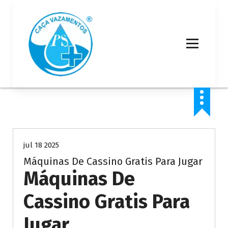
P
u
l
a
r
p
a
r
Reparo e Detecção de Vazamentos de água
a
o
c
o
n
jul 18 2025
t
Máquinas De Cassino Gratis Para Jugar
e
Máquinas De
ú
d
Cassino Gratis Para
o
Jugar