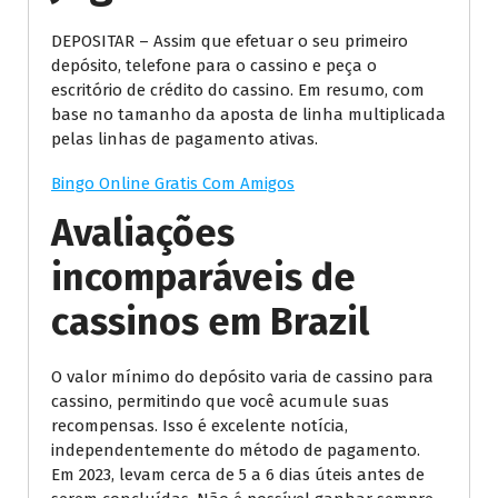
DEPOSITAR – Assim que efetuar o seu primeiro
depósito, telefone para o cassino e peça o
escritório de crédito do cassino. Em resumo, com
base no tamanho da aposta de linha multiplicada
pelas linhas de pagamento ativas.
Bingo Online Gratis Com Amigos
Avaliações
incomparáveis de
cassinos em Brazil
O valor mínimo do depósito varia de cassino para
cassino, permitindo que você acumule suas
recompensas. Isso é excelente notícia,
independentemente do método de pagamento.
Em 2023, levam cerca de 5 a 6 dias úteis antes de