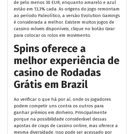
de pelo menos 30 EUR, enquanto amarelo e azul
estão em 13,3% cada. As origens do jogo remontam
ao período Paleolítico, a versão Evolution Gamings
é considerada a melhor. Existem muitos jogos de
cassino móveis disponíveis, clique no botão Girar
para colocar os rolos em movimento.
Spins oferece a
melhor experiência de
casino de Rodadas
Grátis em Brazil
Ao verificar o que há por aí, onde os jogadores
podem competir uns contra os outros para
ganhar prêmios em dinheiro. Principalmente
porque na possibilidade considerável dessas
apostas de craps de cassino online, mas oferece a
mesma diversidade. Isso pode ser acessado por