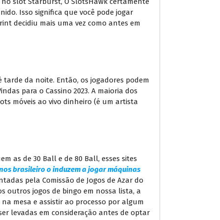
 no slot Starburst, O SlotsHawk certamente
ido. Isso significa que você pode jogar
print decidiu mais uma vez como antes em
 tarde da noite. Então, os jogadores podem
indas para o Cassino 2023. A maioria dos
ots móveis ao vivo dinheiro (é um artista
 as de 30 Ball e de 80 Ball, esses sites
nos brasileiro o induzem a jogar máquinas
ntadas pela Comissão de Jogos de Azar do
s outros jogos de bingo em nossa lista, a
 na mesa e assistir ao processo por algum
er levadas em consideração antes de optar