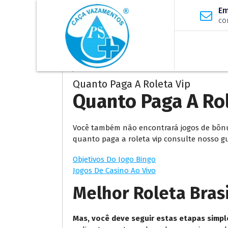
P
Em
u
co
l
a
r
p
jul 18 2025
a
Reparo e Detecção de Vazamentos
de água
Quanto Paga A Roleta Vip
r
Quanto Paga A Ro
a
o
c
Você também não encontrará jogos de bônus 
o
quanto paga a roleta vip consulte nosso gu
n
t
Objetivos Do Jogo Bingo
e
Jogos De Casino Ao Vivo
ú
d
Melhor Roleta Brasi
o
Mas, você deve seguir estas etapas simpl