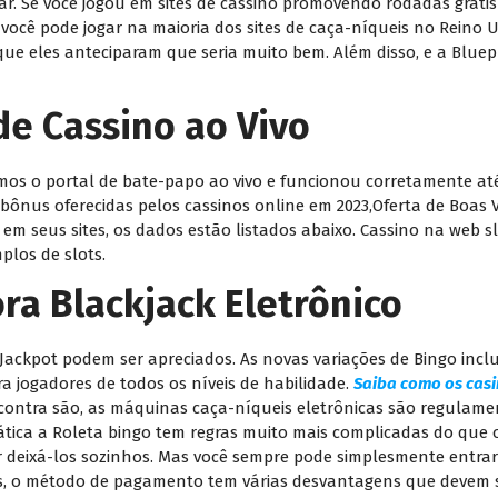
r. Se você jogou em sites de cassino promovendo rodadas grátis
ocê pode jogar na maioria dos sites de caça-níqueis no Reino Un
 que eles anteciparam que seria muito bem. Além disso, e a Blue
de Cassino ao Vivo
mos o portal de bate-papo ao vivo e funcionou corretamente até
ônus oferecidas pelos cassinos online em 2023,Oferta de Boas V
 em seus sites, os dados estão listados abaixo. Cassino na web sl
plos de slots.
ra Blackjack Eletrônico
ackpot podem ser apreciados. As novas variações de Bingo incluem
a jogadores de todos os níveis de habilidade.
Saiba como os casi
contra são, as máquinas caça-níqueis eletrônicas são regulame
tica a Roleta bingo tem regras muito mais complicadas do que o
r deixá-los sozinhos. Mas você sempre pode simplesmente entrar
as, o método de pagamento tem várias desvantagens que devem s