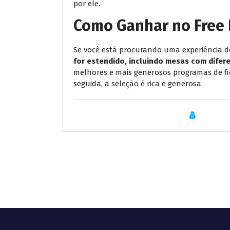
por ele.
Como Ganhar no Free 
Se você está procurando uma experiência de
for estendido, incluindo mesas com difere
melhores e mais generosos programas de fi
seguida, a seleção é rica e generosa.