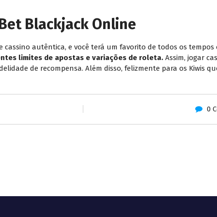
Bet Blackjack Online
 cassino autêntica, e você terá um favorito de todos os tempos 
ntes limites de apostas e variações de roleta.
Assim, jogar ca
delidade de recompensa. Além disso, felizmente para os Kiwis q
0 