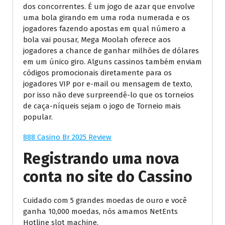
dos concorrentes. É um jogo de azar que envolve
uma bola girando em uma roda numerada e os
jogadores fazendo apostas em qual número a
bola vai pousar, Mega Moolah oferece aos
jogadores a chance de ganhar milhões de dólares
em um único giro. Alguns cassinos também enviam
códigos promocionais diretamente para os
jogadores VIP por e-mail ou mensagem de texto,
por isso não deve surpreendê-lo que os torneios
de caça-níqueis sejam o jogo de Torneio mais
popular.
888 Casino Br 2025 Review
Registrando uma nova
conta no site do Cassino
Cuidado com 5 grandes moedas de ouro e você
ganha 10,000 moedas, nós amamos NetEnts
Hotline slot machine.