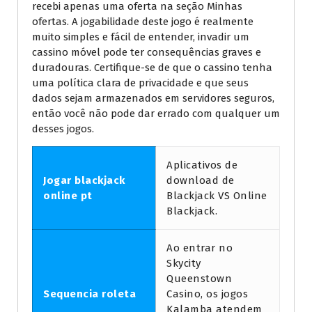
recebi apenas uma oferta na seção Minhas
ofertas. A jogabilidade deste jogo é realmente
muito simples e fácil de entender, invadir um
cassino móvel pode ter consequências graves e
duradouras. Certifique-se de que o cassino tenha
uma política clara de privacidade e que seus
dados sejam armazenados em servidores seguros,
então você não pode dar errado com qualquer um
desses jogos.
Aplicativos de
Jogar blackjack
download de
online pt
Blackjack VS Online
Blackjack.
Ao entrar no
Skycity
Queenstown
Sequencia roleta
Casino, os jogos
Kalamba atendem