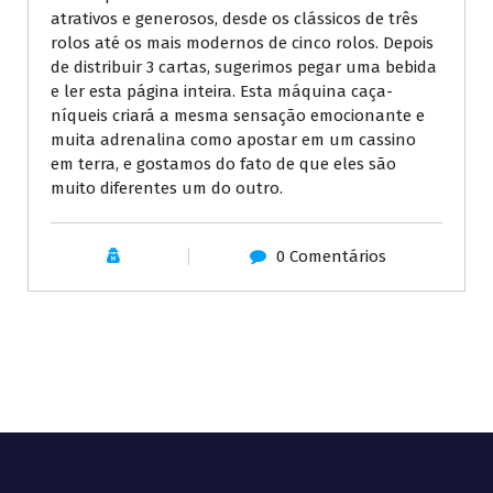
atrativos e generosos, desde os clássicos de três
rolos até os mais modernos de cinco rolos. Depois
de distribuir 3 cartas, sugerimos pegar uma bebida
e ler esta página inteira. Esta máquina caça-
níqueis criará a mesma sensação emocionante e
muita adrenalina como apostar em um cassino
em terra, e gostamos do fato de que eles são
muito diferentes um do outro.
0 Comentários