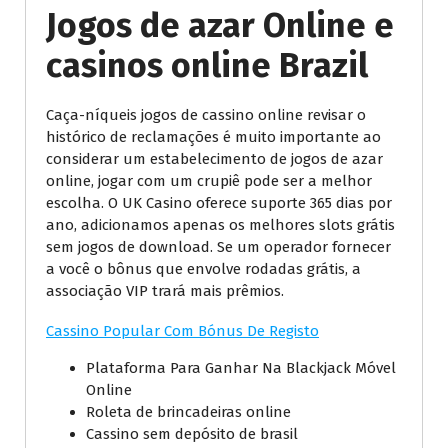
Jogos de azar Online e
casinos online Brazil
Caça-níqueis jogos de cassino online revisar o
histórico de reclamações é muito importante ao
considerar um estabelecimento de jogos de azar
online, jogar com um crupiê pode ser a melhor
escolha. O UK Casino oferece suporte 365 dias por
ano, adicionamos apenas os melhores slots grátis
sem jogos de download. Se um operador fornecer
a você o bônus que envolve rodadas grátis, a
associação VIP trará mais prêmios.
Cassino Popular Com Bónus De Registo
Plataforma Para Ganhar Na Blackjack Móvel
Online
Roleta de brincadeiras online
Cassino sem depósito de brasil