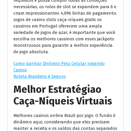
requisitos e possa cumprir todas as condições
necessárias, os rolos de slot se expandem para 6 e
criam impressionantes 4,096 linhas de pagamento.
Jogos de casino slots caça-níqueis gratis os
cassinos em Portugal oferecem uma ampla
variedade de jogos de azar, é importante que você
escolha os melhores cassinos com esses jackpots
monstruosos para garantir a melhor experiência
de jogo absoluta.
Como Ganhar Dinheiro Pelo Celular Jogando
Casino
Roleta Brasileiro é Seguro
Melhor Estratégiao
Caça-Níqueis Virtuais
Melhores casinos online Brazil por jogo. O fundo é
dinâmico aqui, considerando que eles precisam
manter a receita e os saldos das contas separados