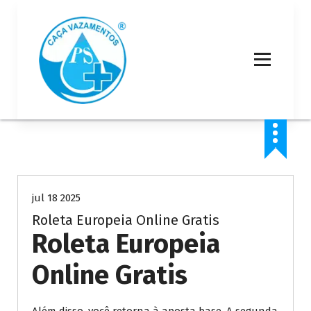
P
u
l
a
r
p
a
r
Reparo e Detecção de Vazamentos de água
a
o
c
o
n
jul 18 2025
t
Roleta Europeia Online Gratis
e
Roleta Europeia
ú
d
Online Gratis
o