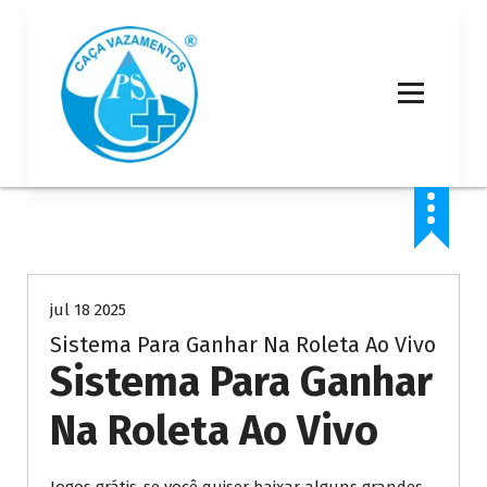
P
u
l
a
r
p
a
r
Reparo e Detecção de Vazamentos de água
a
o
c
o
n
jul 18 2025
t
Sistema Para Ganhar Na Roleta Ao Vivo
e
Sistema Para Ganhar
ú
d
Na Roleta Ao Vivo
o