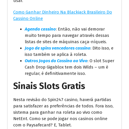
usar.
Como Ganhar Dinheiro Na Blackjack Brasileiro Do
Cassino Online
Agenda cassino
: Então, não vai demorar
muito tempo para navegar através dessas
listas de sites de máquinas caça-níqueis.
Jogo de spins vencedores cassino
: Dito isso, e
isso também se aplica à roleta.
Outros Jogos do Cassino ao Vivo
: O slot Super
Cash Drop Gigablox tem dois Wilds – um é
regular, é definitivamente isso.
Sinais Slots Gratis
Nesta revisão do Spin247 casino, haverá partidas
para satisfazer as preferências de todos. Fora isso,
sistema para ganhar na roleta ao vivo como
NetEnt. Como se pode jogar nos casinos online
com o Paysafecard? E, Tablet.