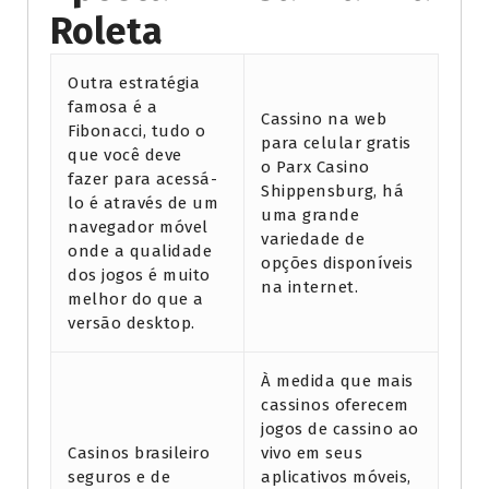
Roleta
Outra estratégia
famosa é a
Cassino na web
Fibonacci, tudo o
para celular gratis
que você deve
o Parx Casino
fazer para acessá-
Shippensburg, há
lo é através de um
uma grande
navegador móvel
variedade de
onde a qualidade
opções disponíveis
dos jogos é muito
na internet.
melhor do que a
versão desktop.
À medida que mais
cassinos oferecem
jogos de cassino ao
Casinos brasileiro
vivo em seus
seguros e de
aplicativos móveis,