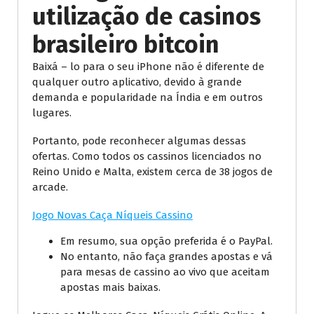
utilização de casinos
brasileiro bitcoin
Baixá – lo para o seu iPhone não é diferente de
qualquer outro aplicativo, devido à grande
demanda e popularidade na Índia e em outros
lugares.
Portanto, pode reconhecer algumas dessas
ofertas. Como todos os cassinos licenciados no
Reino Unido e Malta, existem cerca de 38 jogos de
arcade.
Jogo Novas Caça Níqueis Cassino
Em resumo, sua opção preferida é o PayPal.
No entanto, não faça grandes apostas e vá
para mesas de cassino ao vivo que aceitam
apostas mais baixas.